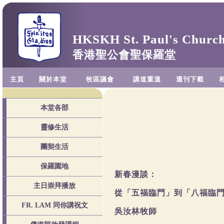
HKSKH St. Paul's Churc
香港聖公會聖保羅堂
主頁
關於本堂
牧區議會
講道重溫
週刊下載
本堂各部
靈修生活
團契生活
保羅園地
新春漫談：
主日崇拜播放
從「五福臨門」到「八福臨
FR. LAM 同你講祝文
吳汝林牧師