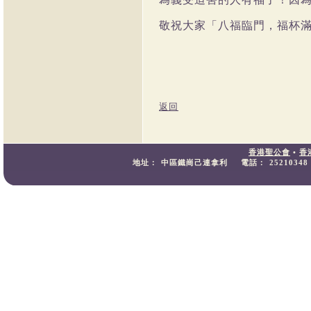
敬祝大家「八福臨門，福杯
返回
香港聖公會
•
香
地址：
中區鐵崗己連拿利
電話：
25210348