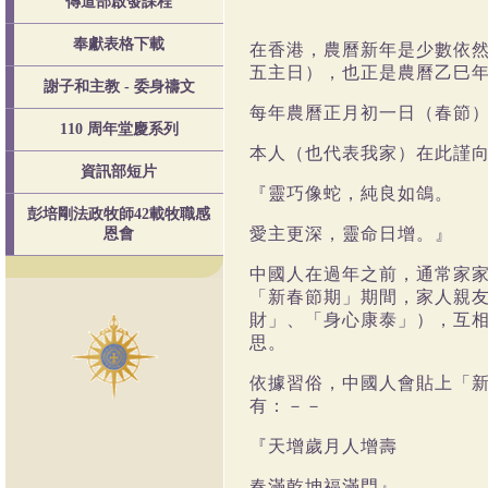
傳道部啟發課程
奉獻表格下載
在香港，農曆新年是少數依
五主日），也正是農曆乙巳
謝子和主教 - 委身禱文
每年農曆正月初一日（春節
110 周年堂慶系列
本人（也代表我家）在此謹
資訊部短片
『靈巧像蛇，純良如鴿。
彭培剛法政牧師42載牧職感
愛主更深，靈命日增。』
恩會
中國人在過年之前，通常家
「新春節期」期間，家人親
財」、「身心康泰」），互
思。
依據習俗，中國人會貼上「
有：－－
『天增歲月人增壽
春滿乾坤福滿門』