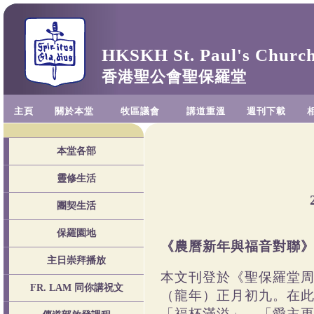
HKSKH St. Paul's Churc
香港聖公會聖保羅堂
主頁
關於本堂
牧區議會
講道重溫
週刊下載
本堂各部
靈修生活
團契生活
保羅園地
《農曆新年與
主日崇拜播放
本文刊登於《聖保羅堂
FR. LAM 同你講祝文
（龍年）正月初九。在
「福杯滿溢」、「愛主