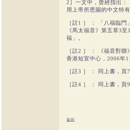
2
］一文中，曾經指出：
用上帝所恩賜的中文特
［註
1
］
：
「八福臨門
《馬太福音》第五章
3
至
福」。
［註
2
］
：
《福音對聯
香港短宣中心，
2006
年
1
［註
3
］
：
同上書，頁
［註
4
］
：
同上書，頁
返回