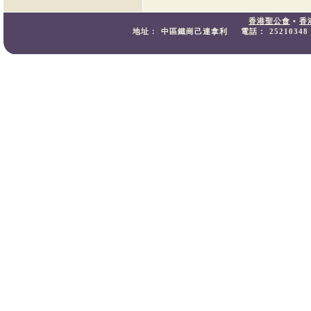
香港聖公會
•
香
地址：
中區鐵崗己連拿利
電話：
25210348