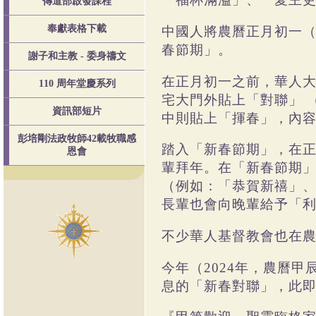
傳道部啟發課程
奉獻表格下載
中國人將農曆正月初一
春節期」。
謝子和主教 - 委身禱文
在正月初一之前，華人
110 周年堂慶系列
宅大門外貼上「對聯」
資訊部短片
中則貼上「揮春」，內
彭培剛法政牧師42載牧職感
踏入「新春節期」，在
恩會
輩拜年。在「新春節期
（例如：「恭賀新禧」
長輩也會向晚輩給予「
不少華人基督教會也在
今年（
2024
年，農曆甲
息的「新春對聯」，此