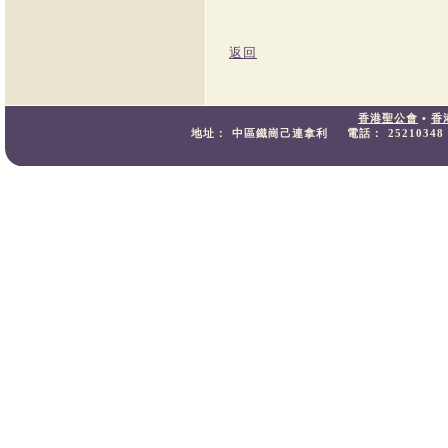
返回
香港聖公會
•
香
地址：
中區鐵崗己連拿利
電話：
25210348