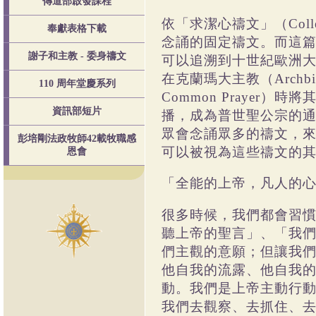
傳道部啟發課程
依「求潔心禱文」（
Coll
奉獻表格下載
念誦的固定禱文。而這
謝子和主教 - 委身禱文
可以追溯到十世紀歐洲
在克蘭瑪大主教（
Archb
110 周年堂慶系列
Common Prayer
）時將
資訊部短片
播，成為普世聖公宗的
眾會念誦眾多的禱文，
彭培剛法政牧師42載牧職感
可以被視為這些禱文的
恩會
「全能的上帝，凡人的
很多時候，我們都會習
聽上帝的聖言」、「我
們主觀的意願；但讓我
他自我的流露、他自我
動。我們是上帝主動行
我們去觀察、去抓住、