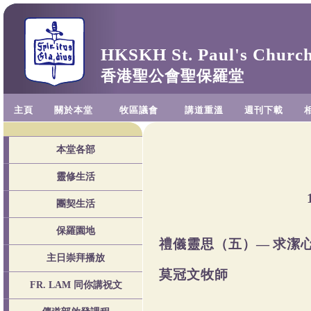
HKSKH St. Paul's Churc
香港聖公會聖保羅堂
主頁
關於本堂
牧區議會
講道重溫
週刊下載
本堂各部
靈修生活
團契生活
保羅園地
禮儀靈思（五）—
求潔
主日崇拜播放
莫冠文牧師
FR. LAM 同你講祝文