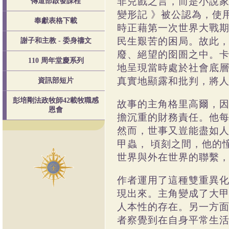
非兒戲之言，而是小說
傳道部啟發課程
變形記
》被公認為，使
奉獻表格下載
時正藉第一次世界大戰
民生艱苦的困局。故此
謝子和主教 - 委身禱文
廢、絕望的囹圄之中。
110 周年堂慶系列
地呈現當時處於社會底
真實地顯露和批判，將
資訊部短片
彭培剛法政牧師42載牧職感
故事的主角格里高爾，
恩會
擔沉重的財務責任。他
然而，世事又豈能盡如
甲蟲，
頃刻之間，他的
世界與外在世界的聯繫
作者運用了這種雙重異
現出來。主角變成了大
人本性的存在。另一方
者察覺到在自身平常生