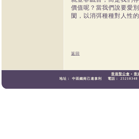
價值呢？當我們說要愛
閡，以消弭種種對人性
返回
香港聖公會
•
香
地址：
中區鐵崗己連拿利
電話：
25210348