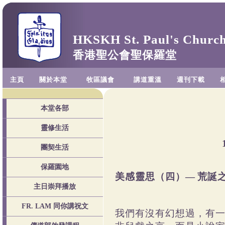
HKSKH St. Paul's Churc
香港聖公會聖保羅堂
主頁
關於本堂
牧區議會
講道重溫
週刊下載
本堂各部
靈修生活
團契生活
保羅園地
美感靈思（四）—
荒誕
主日崇拜播放
FR. LAM 同你講祝文
我們有沒有幻想過，有