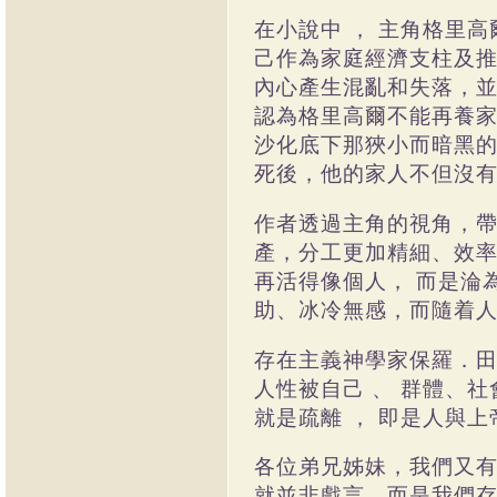
在小說中
，
主角格里高
己作為家庭經濟支柱及
內心產生混亂和失落，
認為格里高爾不能再養
沙化底下那狹小而暗黑
死後，他的家人不但沒
作者透過主角的視角，
產，分工更加精細、效
再活得像個人，
而是淪
助、冰冷無感，而隨着
存在主義神學家保羅．
人性被自己
、
群體、社
就是疏離
，
即是人與上
各位弟兄姊妹，我們又
就並非戲言，而是我們