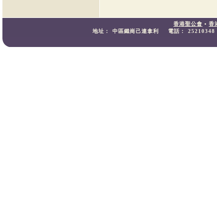
香港聖公會
•
香
地址：
中區鐵崗己連拿利
電話：
25210348