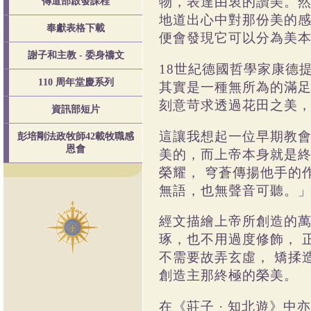
物，表達由衷的讚美。
傳道部啟發課程
地道出心中對那份美的
奉獻表格下載
便會發現它可以分為美
謝子和主教 - 委身禱文
18
世紀德國哲學家康德
110 周年堂慶系列
其實是一種無所為的滿
刻意苛求透過花田之美
資訊部短片
這讓我想起一位早期教
彭培剛法政牧師42載牧職感
恩會
美的，而上帝本身就是
榮耀，
穹蒼傳揚他手的
無語，也無聲音可聽。
經文描繪上帝所創造的
琢，也不用過度修飾，
不需要故弄玄虛，
矯揉
創造主那終極的榮美。
在《莊子
·
知北遊》中亦