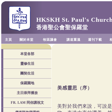
HKSKH St. Paul's Churc
香港聖公會聖保羅堂
主頁
關於本堂
牧區議會
講道重溫
週刊下載
本堂各部
靈修生活
團契生活
保羅園地
美感
主日崇拜播放
FR. LAM 同你講祝文
美對於我們來說，可說