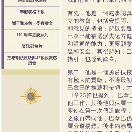
傳道部啟發課程
奉獻表格下載
首先，他是一個處事認
立的教會，包括安提阿
謝子和主教 - 委身禱文
和意見的攪擾，所以要
110 周年堂慶系列
巴拿巴能被選派去遠方
和溝通的能力，更要願
資訊部短片
達和安全。其後所知，
彭培剛法政牧師42載牧職感
指引，也感到歡喜。
恩會
第二，他是一個勇於扶
有極大的貢獻，不過最
巴拿巴的推薦和帶領，
11
章
25
節也提到，
巴拿
他工作。其後他與保羅
即使在第一次傳道旅程
之旅再帶同他，巴拿巴
羅分道揚鏢。後來約翰