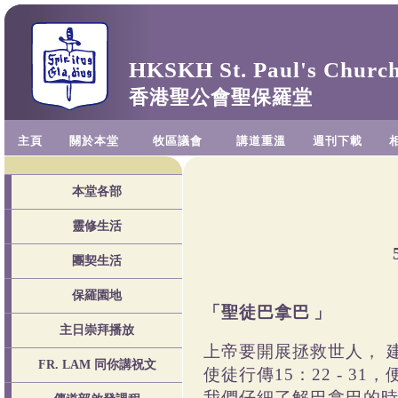
HKSKH St. Paul's Churc
香港聖公會聖保羅堂
主頁
關於本堂
牧區議會
講道重溫
週刊下載
本堂各部
靈修生活
團契生活
保羅園地
「聖徒巴拿巴
主日崇拜播放
上帝要開展拯救世人，
FR. LAM 同你講祝文
使徒行傳
15
：
22 - 31
，
我們仔細了解巴拿巴的