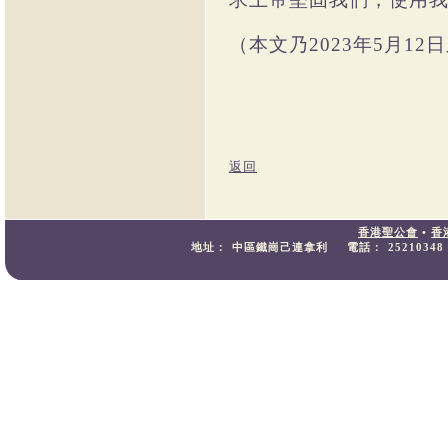
（本文乃
2023
年
5
月
12
日
返回
香港聖公會
•
香
地址：
中區鐵崗己連拿利
電話：
25210348