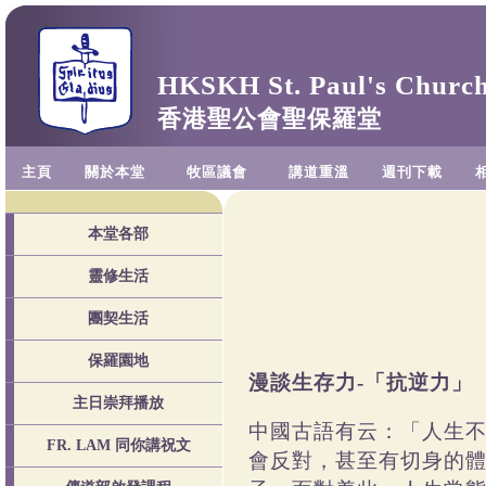
HKSKH St. Paul's Churc
香港聖公會聖保羅堂
主頁
關於本堂
牧區議會
講道重溫
週刊下載
本堂各部
靈修生活
團契生活
保羅園地
漫談生存力
「抗逆力」
-
主日崇拜播放
中國古語有云：「人生
FR. LAM 同你講祝文
會反對，甚至有切身的