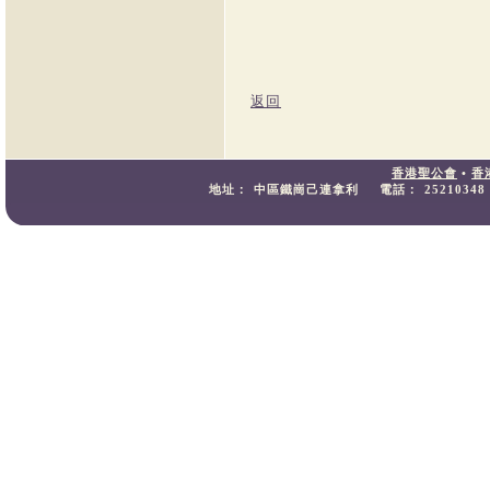
返回
香港聖公會
•
香
地址：
中區鐵崗己連拿利
電話：
25210348