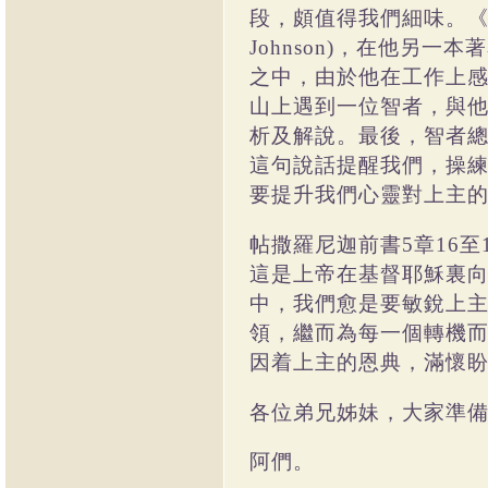
段，頗值得我們細味。
，在他另一本著
Johnson)
之中，由於他在工作上
山上遇到一位智者，與
析及解說。最後，智者
這句說話提醒我們，操
要提升我們心靈對上主
帖撒羅尼迦前書
章
至
5
16
這是上帝在基督耶穌裏
中，我們愈是要敏銳上
領，繼而為每一個轉機
因着上主的恩典，滿懷
各位弟兄姊妹，大家準
阿們。