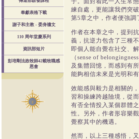
子。面對着此一人生常
傳道部啟發課程
練自處，更能讓我們突
奉獻表格下載
第
章之中，作者便強調
5
謝子和主教 - 委身禱文
作者在本章之中，提到
110 周年堂慶系列
義，抗逆力包含了三種
即個人能自覺在社交、
資訊部短片
（
sense of belongingness
彭培剛法政牧師42載牧職感
及集體回憶，而感到有
恩會
能夠相信未來是光明和
效能感與毅力是相關的
習和操練跨越險境，從
有否全情投入某個群體
性。另外，作者形容樂
覺察其中的機遇。
然而，以上三種感悟，