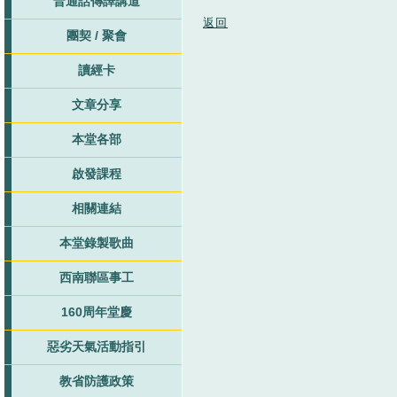
普通話傳譯講道
返回
團契 / 聚會
讀經卡
文章分享
本堂各部
啟發課程
相關連結
本堂錄製歌曲
西南聯區事工
160周年堂慶
惡劣天氣活動指引
教省防護政策