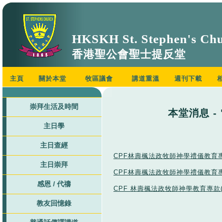
HKSKH St. Stephen's Ch
香港聖公會聖士提反堂
主頁
關於本堂
牧區議會
講道重溫
週刊下載
崇拜生活及時間
本堂消息 -
主日學
主日查經
CPF林壽楓法政牧師神學禮儀教育專
主日崇拜
CPF林壽楓法政牧師神學禮儀教育專
感恩 / 代禱
CPF 林壽楓法政牧師神學教育專款
教友回憶錄