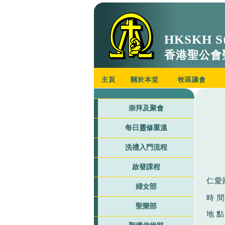
HKSKH St
香港聖公會
主頁
關於本堂
牧區議會
崇拜及聚會
每日靈修重溫
洗禮入門流程
啟發課程
仁愛
婦女部
時 
聖樂部
地
點