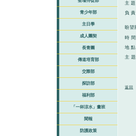
聖壇侍從部
主
題
青少年部
負
責
主日學
盼望
成人團契
時 
地
點
長青團
主
題
傳道培育部
交際部
探訪部
返回
福利部
「一杯涼水」畫班
聞報
防護政策