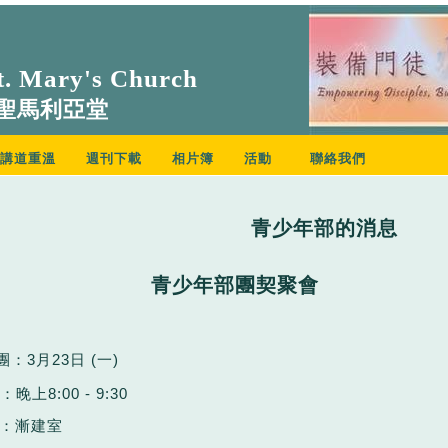
. Mary's Church
聖馬利亞堂
講道重溫
週刊下載
相片簿
活動
聯絡我們
青少年部的消息
青少年部團契聚會
團：
3
月
23
日
(
一
)
間：
晚上
8:00 - 9:30
：
漸建室