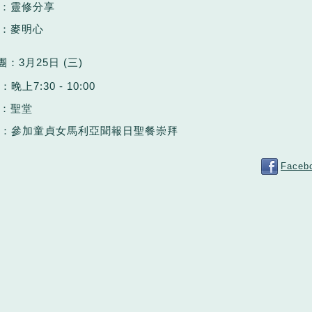
：靈修分享
：麥明心
團：
3
月
25
日
(
三
)
間：
晚上
7:30 - 10:00
：
聖堂
：參加童貞女馬利亞聞報日聖餐崇拜
Faceb