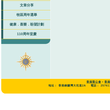
文章分享
牧區周年選舉
健康．喜樂．盼望計劃
110周年堂慶
香港聖公會
•
香
地址：
香港銅鑼灣大坑道2A
電話：
25761