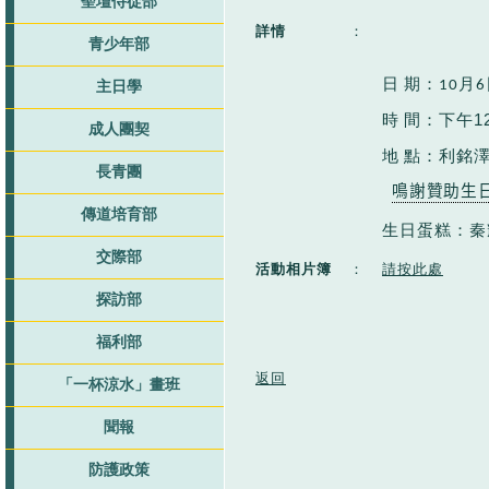
聖壇侍從部
詳情
：
青少年部
日
期：
月
10
6
主日學
時
間：
下午
1
成人團契
地
點：利銘
長青團
鳴謝
贊助生
傳道培育部
生日蛋糕：秦
交際部
活動相片簿
：
請按此處
探訪部
福利部
返回
「一杯涼水」畫班
聞報
防護政策