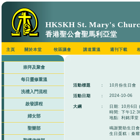
HKSKH St. Mary's Chur
香港聖公會聖馬利亞堂
主頁
關於本堂
牧區議會
講道重溫
週刊下載
崇拜及聚會
每日靈修重溫
活動標題
：
10月份生日會
洗禮入門流程
2024-10-06
活動日期
：
啟發課程
大綱
：
日期: 10月6日 
時間: 下午12:
婦女部
地點: 利銘澤堂 
鳴謝贊助生日會
聖樂部
生日蛋糕：秦耀