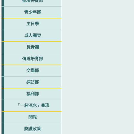
聖壇侍從部
青少年部
主日學
成人團契
長青團
傳道培育部
交際部
探訪部
福利部
「一杯涼水」畫班
聞報
防護政策