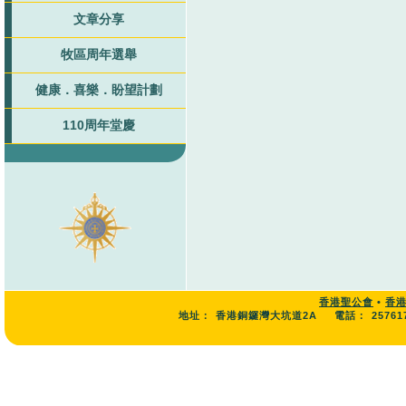
文章分享
牧區周年選舉
健康．喜樂．盼望計劃
110周年堂慶
香港聖公會
•
香
地址：
香港銅鑼灣大坑道2A
電話：
25761