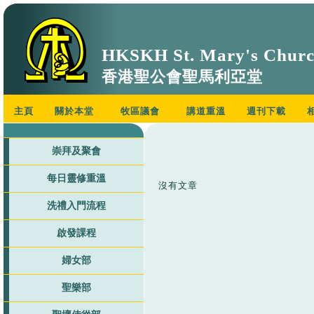
HKSKH St. Mary's Chur
香港聖公會聖馬利亞堂
主頁
關於本堂
牧區議會
講道重溫
週刊下載
崇拜及聚會
每日靈修重溫
沒有文章
洗禮入門流程
啟發課程
婦女部
聖樂部