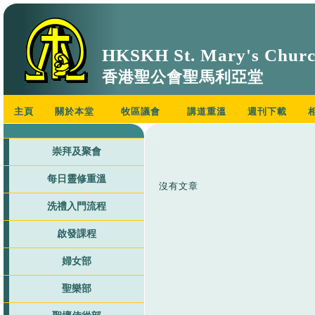
HKSKH St. Mary's Chur
香港聖公會聖馬利亞堂
主頁
關於本堂
牧區議會
講道重溫
週刊下載
崇拜及聚會
每日靈修重溫
沒有文章
洗禮入門流程
啟發課程
婦女部
聖樂部