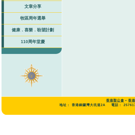
文章分享
牧區周年選舉
健康．喜樂．盼望計劃
110周年堂慶
香港聖公會
•
香
地址：
香港銅鑼灣大坑道2A
電話：
25761