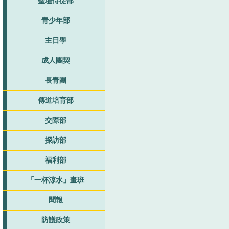
聖壇侍從部
青少年部
主日學
成人團契
長青團
傳道培育部
交際部
探訪部
福利部
「一杯涼水」畫班
聞報
防護政策