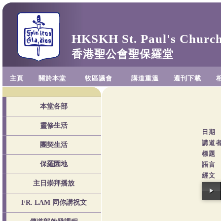
HKSKH St. Paul's Churc
香港聖公會聖保羅堂
主頁
關於本堂
牧區議會
講道重溫
週刊下載
本堂各部
靈修生活
日期
講道
團契生活
標題
保羅園地
語言
經文
主日崇拜播放
FR. LAM 同你講祝文