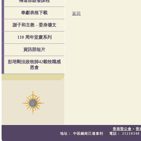
傳道部啟發課程
奉獻表格下載
返回
謝子和主教 - 委身禱文
110 周年堂慶系列
資訊部短片
彭培剛法政牧師42載牧職感
恩會
香港聖公會
•
香
地址：
中區鐵崗己連拿利
電話：
25210348