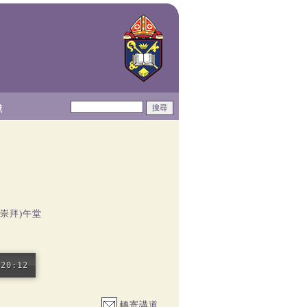
獻
禱崇拜)午堂
20:12
轉寄講道