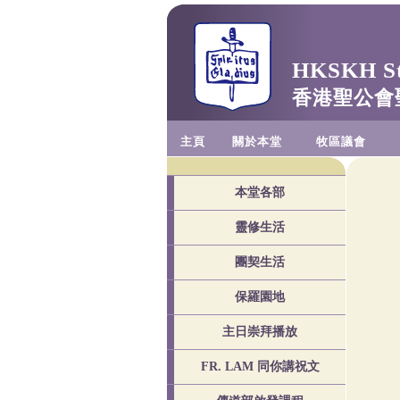
HKSKH St.
香港聖公會
主頁
關於本堂
牧區議會
本堂各部
靈修生活
團契生活
保羅園地
主日崇拜播放
FR. LAM 同你講祝文