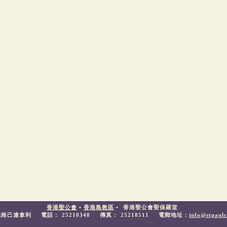
香港聖公會
•
香港島教區
•
香港聖公會聖保羅堂
鐵崗己連拿利
電話：
25210348
傳真：
25218511
電郵地址：
info@stpaulc