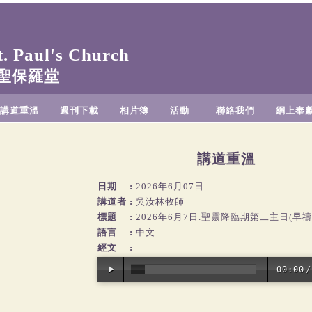
 Paul's Church
聖保羅堂
講道重溫
週刊下載
相片簿
活動
聯絡我們
網上奉
講道重溫
日期
:
2026年6月07日
講道者
:
吳汝林牧師
標題
:
2026年6月7日.聖靈降臨期第二主日(早
語言
:
中文
經文
:
00:00
/