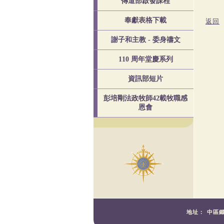
傳道部啟發課程
奉獻表格下載
返回
謝子和主教 - 委身禱文
110 周年堂慶系列
資訊部短片
彭培剛法政牧師42載牧職感
恩會
地址：
中區