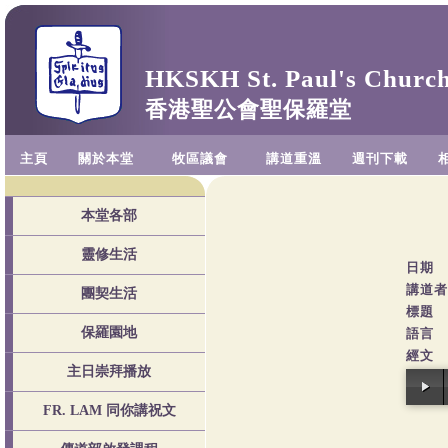
HKSKH St. Paul's Churc
香港聖公會聖保羅堂
主頁
關於本堂
牧區議會
講道重溫
週刊下載
本堂各部
靈修生活
日期
講道者
團契生活
標題
保羅園地
語言
經文
主日崇拜播放
FR. LAM 同你講祝文