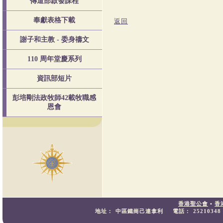
傳道部啟發課程
奉獻表格下載
返回
謝子和主教 - 委身禱文
110 周年堂慶系列
資訊部短片
彭培剛法政牧師42載牧職感
恩會
香港聖公會
•
香
地址：
中區鐵崗己連拿利
電話：
25210348