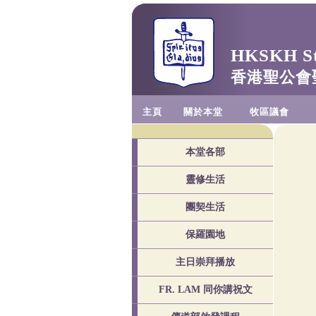
HKSKH St.
香港聖公會
主頁
關於本堂
牧區議會
本堂各部
靈修生活
團契生活
保羅園地
主日崇拜播放
FR. LAM 同你講祝文