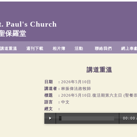
 Paul's Church
聖保羅堂
講道重溫
週刊下載
相片簿
活動
聯絡我們
網上奉
講道重溫
日期
:
2026年5月10日
講道者
:
林振偉法政牧師
標題
:
2026年5月10日.復活期第六主日 (聖餐
語言
:
中文
經文
:
00:00