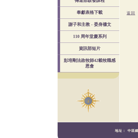
傳道部啟發課程
奉獻表格下載
返回
謝子和主教 - 委身禱文
110 周年堂慶系列
資訊部短片
彭培剛法政牧師42載牧職感
恩會
地址：
中區