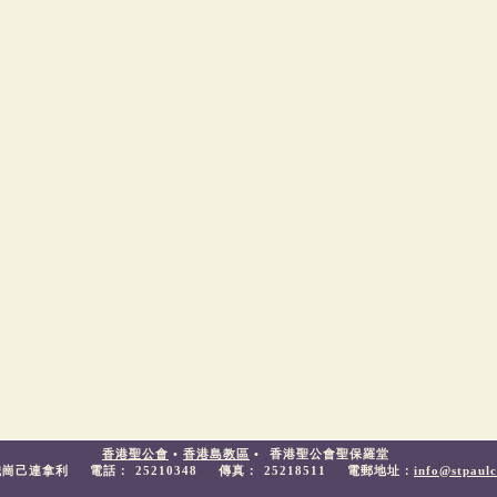
香港聖公會
•
香港島教區
•
香港聖公會聖保羅堂
鐵崗己連拿利
電話：
25210348
傳真：
25218511
電郵地址：
info@stpaulc