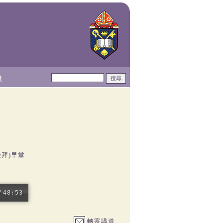
獻
崇拜)早堂
/
48:53
轉寄講道