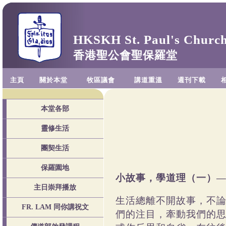
HKSKH St. Paul's Churc
香港聖公會聖保羅堂
主頁
關於本堂
牧區議會
講道重溫
週刊下載
本堂各部
靈修生活
團契生活
保羅園地
小故事，學道理（一）
主日崇拜播放
生活總離不開故事，不
FR. LAM 同你講祝文
們的注目，牽動我們的