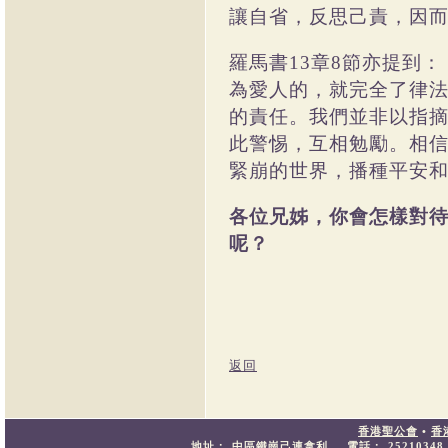
讓自省，反思己責，因
羅馬書
章
節亦提到：
13
8
為愛人的，就完全了律
的責任。我們並非以指
此警惕，互相勉勵。相
緊崩的世界，播種平安
各位兄姊，你會怎樣對
呢？
返回
香港聖公會
•
香
地址：
中區鐵崗己連拿利
電話：
25210348