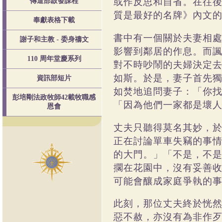
或作反思和自省。在往
傳道部啟發課程
質是最好的名牌》內文
奉獻表格下載
書中有一個關於夫妻相
謝子和主教 - 委身禱文
影響到鄰居的作息。而
110 周年堂慶系列
對不時吵鬧的夫婦決定
如斯。於是，妻子首先
資訊部短片
如焚地追問妻子：「你
彭培剛法政牧師42載牧職感
「因為他們一家都是壞
恩會
丈夫只聽得莫名其妙，
正在討論單車失竊的事
的大門。」「不是，不
擱在花園中，沒有妥善
可能會釀成家庭爭執的
此刻，那位丈夫終於恍
惡不赦，亦沒有為非作