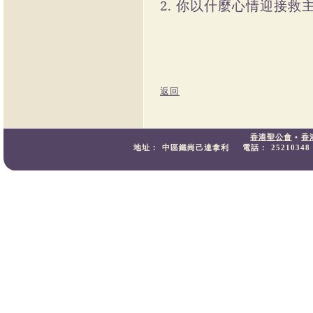
2. 你以什麼心情迎接救
返回
香港聖公會
•
香
地址：
中區鐵崗己連拿利
電話：
25210348