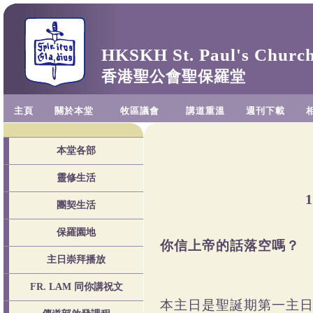
HKSKH St. Paul's Churc
香港聖公會聖保羅堂
主頁
關於本堂
牧區議會
講道重溫
週刊下載
本堂各部
靈修生活
團契生活
保羅園地
你信上帝
主日崇拜播放
FR. LAM 同你講祝文
本主日是聖誕期第一主