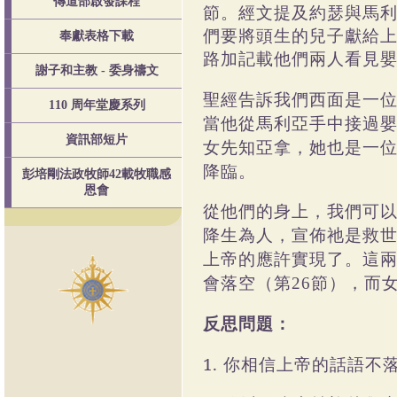
傳道部啟發課程
節。經文提及約瑟與馬
們要將頭生的兒子獻給
奉獻表格下載
路加記載他們兩人看見
謝子和主教 - 委身禱文
聖經告訴我們西面是一
110 周年堂慶系列
當他從馬利亞手中接過
資訊部短片
女先知亞拿，她也是一
降臨。
彭培剛法政牧師42載牧職感
恩會
從他們的身上，我們可
降生為人，宣佈祂是救
上帝的應許實現了。這
會落空（第
節），而
26
反思問題：
1. 你相信上帝的話語