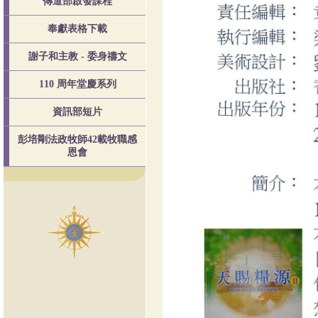
傳道部啟發課程
奉獻表格下載
謝子和主教 - 委身禱文
110 周年堂慶系列
資訊部短片
彭培剛法政牧師42載牧職感
恩會