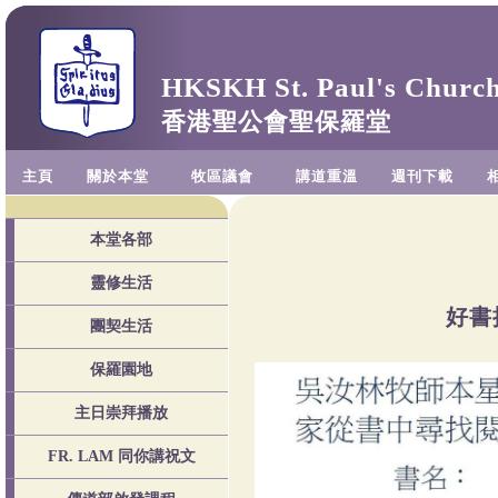
HKSKH St. Paul's Churc
香港聖公會聖保羅堂
主頁
關於本堂
牧區議會
講道重溫
週刊下載
本堂各部
靈修生活
好書
團契生活
保羅園地
主日崇拜播放
FR. LAM 同你講祝文