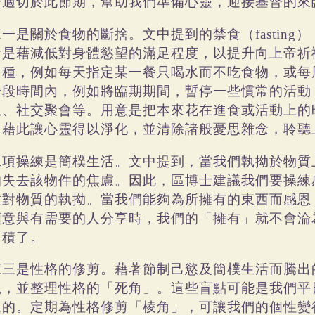
分適切於此節期，幫助我們準備心靈，迎接基督的來
練一是關於食物的斷捨。文中提到的禁食（
）
fasting
食是藉減低對身體慾望的滿足程度，以提升向上帝祈
多種，例如每天指定某一餐只喝水而不吃食物，或每
一段時間內，例如將臨期期間，暫停一些慣常的活動
息、社交聚會等。用意是把本來花在進食或活動上的
，藉此讓心靈得以淨化，並清除諸般憂思雜念，聆聽
二項操練是簡樸生活。文中提到，當我們執拗於物質
怕失去該物件的焦慮。因此，區博士建議我們要操練
種對物質的執拗。當我們能夠為所擁有的東西而感恩
願意與有需要的人分享時，我們的「擁有」就不會淪
囤積了。
練三是性格的修剪。藉著節制己慾及簡樸生活而騰出
視，並整理性格的「死角」。這些盲點可能是我們平
遠的。定期為性格修剪「棱角」，可讓我們的個性變