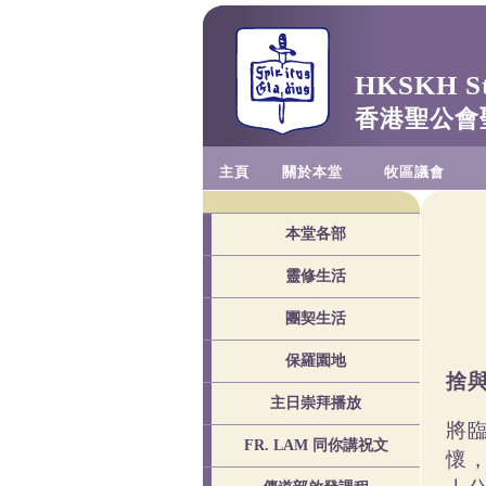
HKSKH St.
香港聖公會
主頁
關於本堂
牧區議會
本堂各部
靈修生活
團契生活
保羅園地
捨
主日崇拜播放
將
FR. LAM 同你講祝文
懷