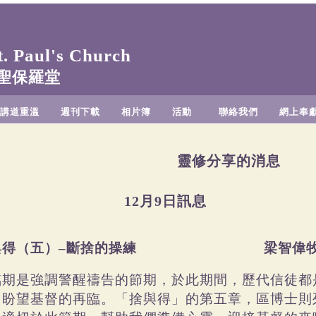
 Paul's Church
聖保羅堂
講道重溫
週刊下載
相片簿
活動
聯絡我們
網上奉
靈修分享的消息
12月9日訊息
與得（五）–斷捨的操練
梁智偉
臨期是強調警醒禱告的節期，於此期間，歷代信徒都
，盼望基督的再臨。「捨與得」的第五章，區博士則