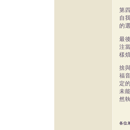
第
自
的
最
注
樣
捨
福
定
未
然
各位