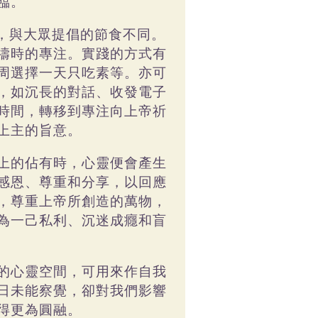
臨。
，與大眾提倡的節食不同。
禱時的專注。實踐的方式有
周選擇一天只吃素等。亦可
，如沉長的對話、收發電子
時間，轉移到專注向上帝祈
上主的旨意。
上的佔有時，心靈便會產生
感恩、尊重和分享，以回應
，尊重上帝所創造的萬物，
為一己私利、沉迷成癮和盲
的心靈空間，可用來作自我
日未能察覺，卻對我們影響
得更為圓融。