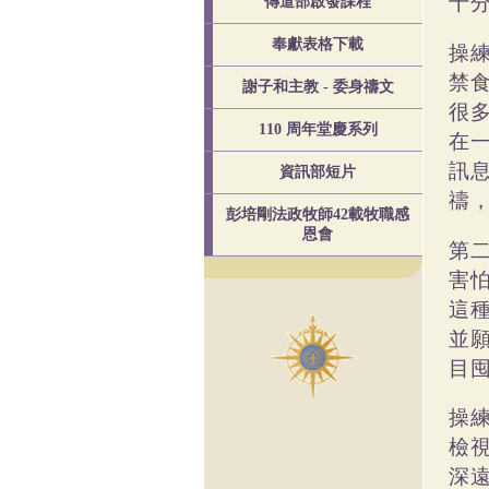
十
傳道部啟發課程
奉獻表格下載
操
禁
謝子和主教 - 委身禱文
很
110 周年堂慶系列
在
訊
資訊部短片
禱
彭培剛法政牧師42載牧職感
恩會
第
害
這
並
目
操
檢
深