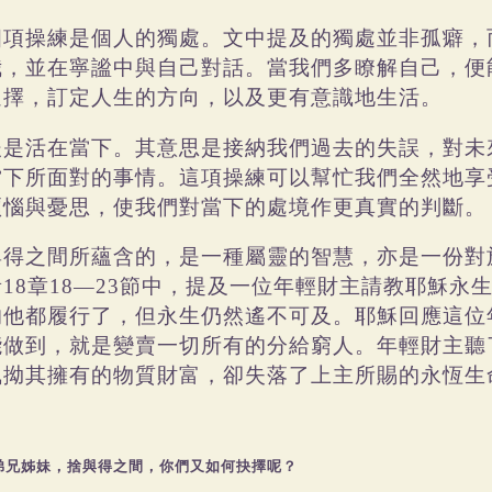
四項操練是個人的獨處。文中提及的獨處並非孤癖，
我，並在寧謐中與自己對話。當我們多瞭解自己，便
選擇，訂定人生的方向，以及更有意識地生活。
後是活在當下。其意思是接納我們過去的失誤，對未
當下所面對的事情。這項操練可以幫忙我們全然地享
煩惱與憂思，使我們對當下的處境作更真實的判斷。
與得之間所蘊含的，是一種屬靈的智慧，亦是一份對
音
章
—
節中，提及一位年輕財主請教耶穌永
18
18
23
的他都履行了，但永生仍然遙不可及。耶穌回應這位
能做到，就是變賣一切所有的分給窮人。年輕財主聽
執拗其擁有的物質財富，卻失落了上主所賜的永恆生
弟兄姊妹，捨與得之間，你們又如何抉擇呢？