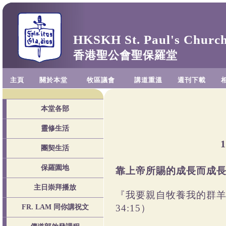
HKSKH St. Paul's Churc
香港聖公會聖保羅堂
主頁
關於本堂
牧區議會
講道重溫
週刊下載
本堂各部
靈修生活
團契生活
保羅園地
靠上帝所賜的
主日崇拜播放
『我要親自牧養我的群
34:15）
FR. LAM 同你講祝文