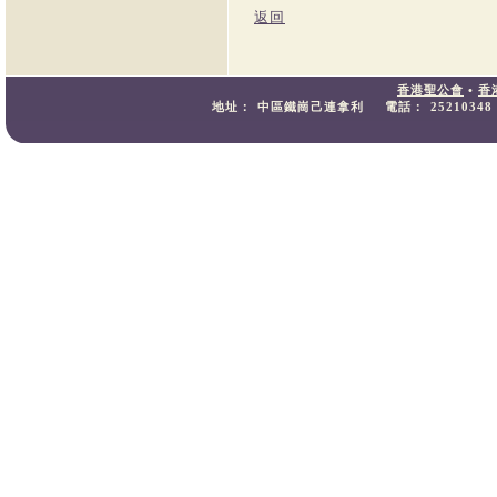
返回
香港聖公會
•
香
地址：
中區鐵崗己連拿利
電話：
25210348