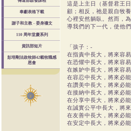
傳道部啟發課程
這是上主日（基督君王
顧；相反，祂是親自牧
奉獻表格下載
心裡安然躺臥。然而，
謝子和主教 - 委身禱文
導我們的下一代，使他
110 周年堂慶系列
「孩子：-
資訊部短片
在指責中長大，將來容
彭培剛法政牧師42載牧職感
在恐懼中長大，將來容
恩會
在嫉妒中長大，將來容
在容忍中長大，將來必
在讚美中長大，將來必
在接納中長大，將來必
在分享中長大，將來必
在誠實公平中長大，將
在友善中長大，將來必
在安定中長大，將來必