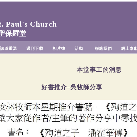
 Paul's Church
聖保羅堂
講道重溫
週刊下載
相片簿
活動
聯絡我們
網上奉
本堂事工的消息
好書推介–吳牧師分享