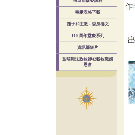
傳道部啟發課程
奉獻表格下載
謝子和主教 - 委身禱文
110 周年堂慶系列
資訊部短片
彭培剛法政牧師42載牧職感
恩會