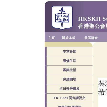
HKSKH St.
香港聖公會
主頁
關於本堂
牧區議會
本堂各部
靈修生活
團契生活
保羅園地
主日崇拜播放
FR. LAM 同你講祝文