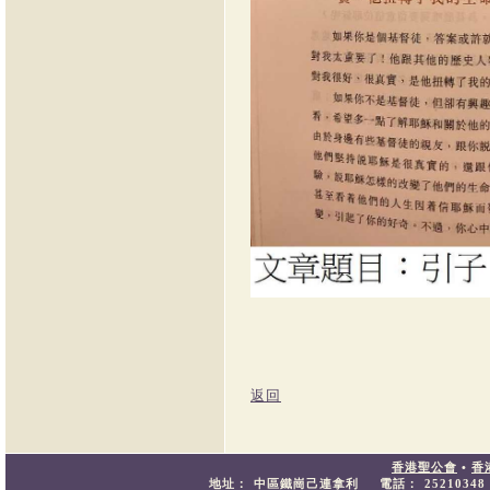
返回
香港聖公會
•
香
地址：
中區鐵崗己連拿利
電話：
25210348