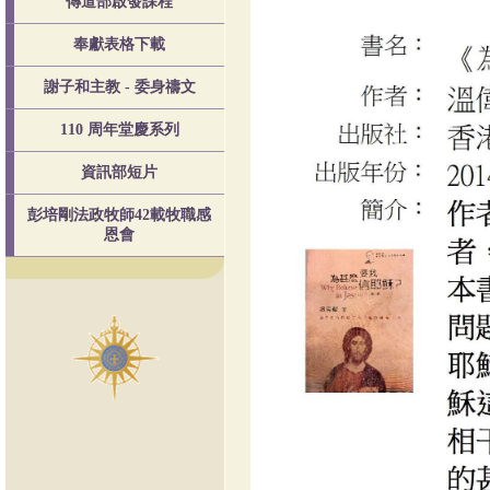
傳道部啟發課程
奉獻表格下載
謝子和主教 - 委身禱文
110 周年堂慶系列
資訊部短片
彭培剛法政牧師42載牧職感
恩會