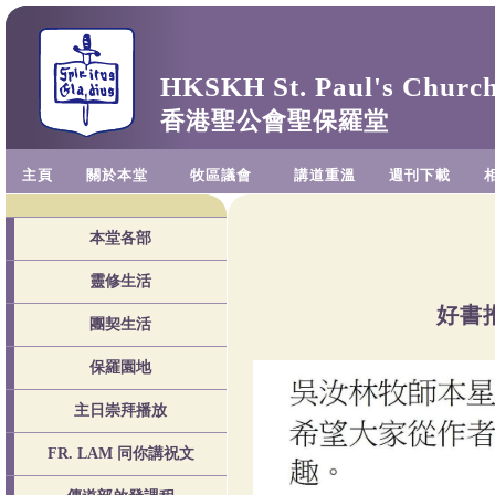
HKSKH St. Paul's Churc
香港聖公會聖保羅堂
主頁
關於本堂
牧區議會
講道重溫
週刊下載
本堂各部
靈修生活
好書推
團契生活
保羅園地
主日崇拜播放
FR. LAM 同你講祝文