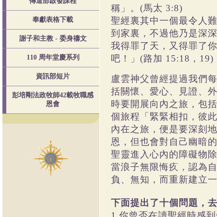
傳道部啟發課程
稱」。(馬太 3:8)
聖經裏其中一個最令人
奉獻表格下載
到家裏，不過他乃是深
謝子和主教 - 委身禱文
我得罪了天，又得罪了你
吧！」(路加 15:18，19)
110 周年堂慶系列
資訊部短片
盧雲神父曾經提過我們
括關懷、愛心、見證、
彭培剛法政牧師42載牧職感
時要開展向內之旅，包
恩會
個旅程「緊緊相扣，彼
內在之旅，便是要深刻
恩，但也會對自己幽暗
聖靈進入心內的障礙物
當浪子無限悔疚，認為
負、無知，而重新建立
下面提出了十個問題，去
1.你曾否在讀聖經時感