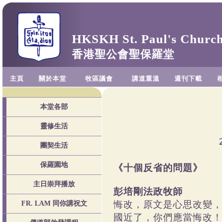
HKSKH St. Paul's Churc
香港聖公會聖保羅堂
主頁
關於本堂
牧區議會
講道重溫
週刊下載
本堂各部
靈修生活
團契生活
保羅園地
《十個反省的問題》
主日崇拜播放
彭培剛法政牧師
悔改，原文是心思改變
FR. LAM 同你講祝文
國近了，你們應當悔改！」