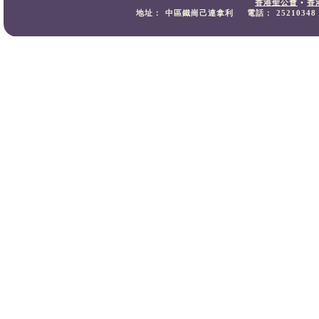
香港聖公會
•
香
地址：
中區鐵崗己連拿利
電話：
25210348