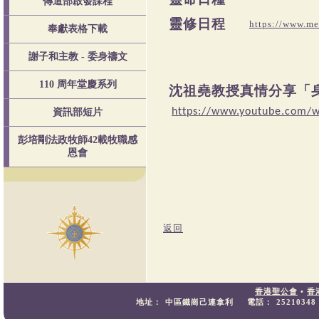
傳道部啟發課程
靈修日程
https://www.me
奉獻表格下載
謝子和主教 - 委身禱文
110 周年堂慶系列
沈祖堯教授真情分享「
https://www.youtube.com/w
資訊部短片
彭培剛法政牧師42載牧職感
恩會
返回
香港聖公會
•
香
地址：
中區鐵崗己連拿利
電話：
25210348