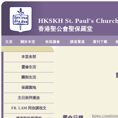
HKSKH St. Paul's Churc
香港聖公會聖保羅堂
主頁
關於本堂
牧區議會
講道重溫
週刊下載
本堂各部
靈修生活
團契生活
保羅園地
主日崇拜播放
FR. LAM 同你講祝文
https://traditi
靈命日糧