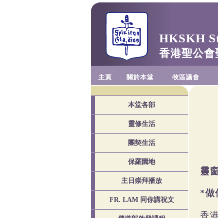
HKSKH St.
香港聖公會
主頁
關於本堂
牧區議會
本堂各部
靈修生活
團契生活
保羅園地
靈
主日崇拜播放
做
*
FR. LAM 同你講祝文
香