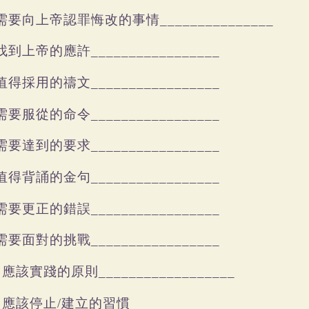
需要向上帝認罪悔改的事情
_______________
找到上帝的應許
_________________
值得採用的禱文
_________________
需要服從的命令
_________________
需要達到的要求
_________________
值得背誦的金句
_________________
需要更正的錯誤
_________________
需要面對的挑戰
_________________
應該實踐的原則
/
__________________
應該停止
建立的習慣
/
/
_______________