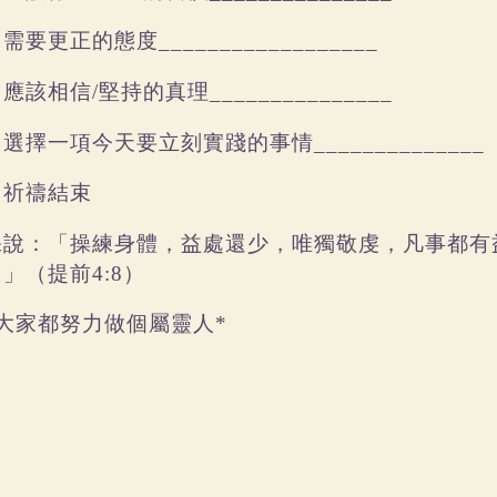
需要更正的態度
/
__________________
應該相信
堅持的真理
/
/
_______________
選擇一項今天要立刻實踐的事情
)
______________
祈禱結束
)
保說：「操練身體，益處還少，唯獨敬虔，凡事都有
。」（提前
）
4:8
大家都努力做個屬靈人
*