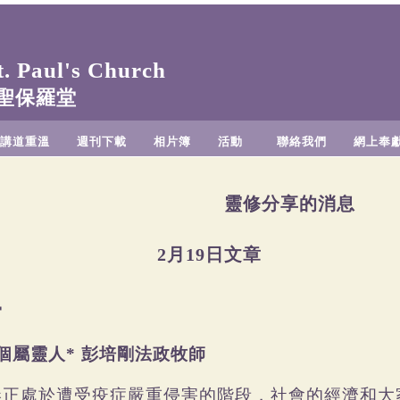
 Paul's Church
聖保羅堂
講道重溫
週刊下載
相片簿
活動
聯絡我們
網上奉
靈修分享的消息
2月19日文章
窗
個屬靈人
彭培剛法政牧師
*
港正處於遭受疫症嚴重侵害的階段，社會的經濟和大