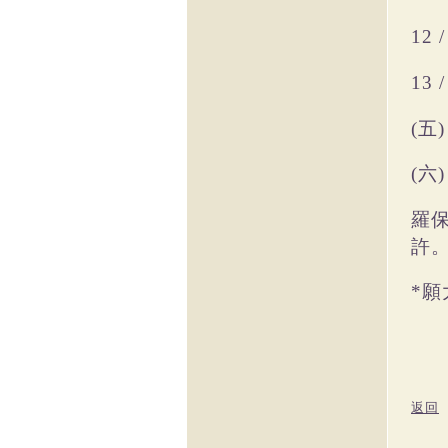
12 
13 
五
(
六
(
羅
許
*
願
返回