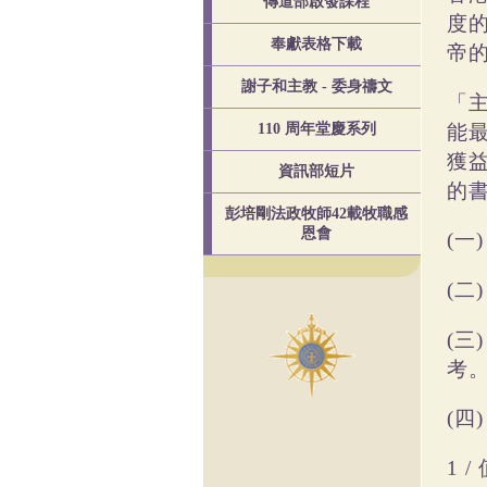
傳道部啟發課程
度
奉獻表格下載
帝
謝子和主教 - 委身禱文
「
能
110 周年堂慶系列
獲
資訊部短片
的
彭培剛法政牧師42載牧職感
恩會
一
(
二
(
三
(
考
四
(
1 /