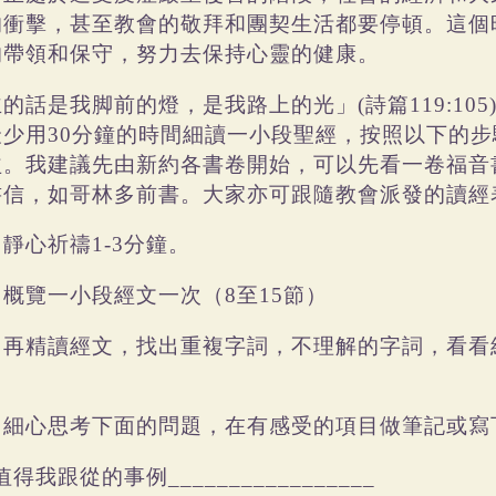
的衝擊，甚至教會的敬拜和團契生活都要停頓。這個
的帶領和保守，努力去保持心靈的健康。
主的話是我脚前的燈，是我路上的光」
詩篇
(
119:105
最少用
分鐘的時間細讀一小段聖經，按照以下的步
30
益。我建議先由新約各書卷開始，可以先看一卷福音
書信，如哥林多前書。大家亦可跟隨教會派發的讀經
靜心祈禱
分鐘。
)
1-3
概覽一小段經文一次（
至
節）
)
8
15
再精讀經文，找出重複字詞，不理解的字詞，看看
)
。
細心思考下面的問題，在有感受的項目做筆記或寫
)
值得我跟從的事例
_________________