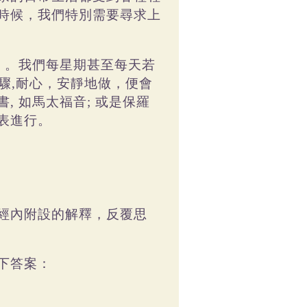
時候，我們特別需要尋求上
。我們每星期甚至每天若
)
驟
耐心，安靜地做，便會
,
書
如馬太福音
或是保羅
,
;
表進行。
經內附設的解釋，反覆思
下答案：