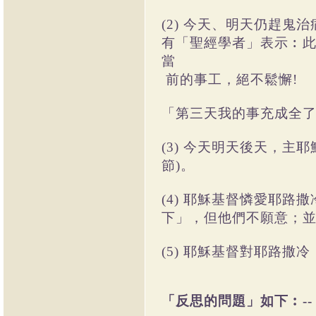
(2) 今天、明天仍趕鬼
有「聖經學者」表示︰
當
前的事工，絕不鬆懈!
「第三天我的事充成全
(3) 今天明天後天，主
節)。
(4) 耶穌基督憐愛耶
下」，但他們不願意；並
(5) 耶穌基督對耶路撒冷
「反思的問題」如下︰--