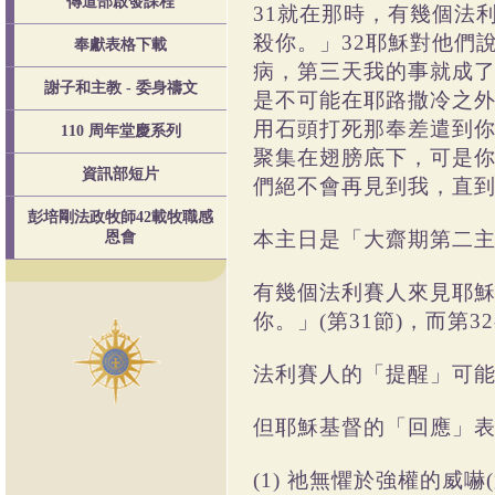
傳道部啟發課程
31就在那時，有幾個法
殺你。」32耶穌對他們
奉獻表格下載
病，第三天我的事就成了
謝子和主教 - 委身禱文
是不可能在耶路撒冷之外
用石頭打死那奉差遣到
110 周年堂慶系列
聚集在翅膀底下，可是你
資訊部短片
們絕不會再見到我，直
彭培剛法政牧師42載牧職感
本主日是「大齋期第二主日
恩會
有幾個法利賽人來見耶穌
你。」(第31節)，而第
法利賽人的「提醒」可能
但耶穌基督的「回應」表
(1) 祂無懼於強權的威嚇(