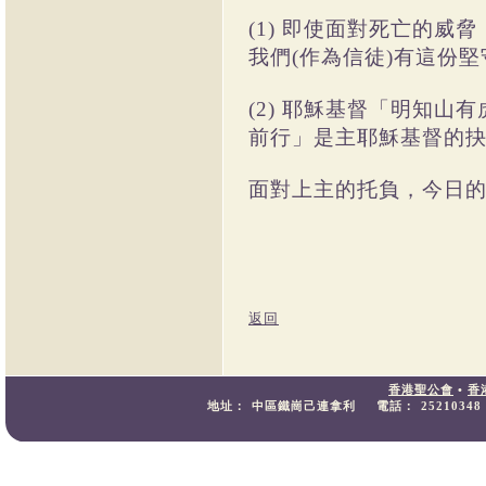
(1) 即使面對死亡的
我們(作為信徒)有這份
(2) 耶穌基督「明知
前行」是主耶穌基督的抉
面對上主的托負，今日的
返回
香港聖公會
•
香
地址：
中區鐵崗己連拿利
電話：
25210348