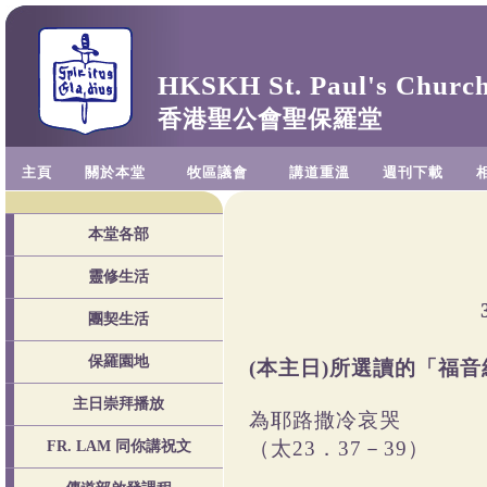
HKSKH St. Paul's Churc
香港聖公會聖保羅堂
主頁
關於本堂
牧區議會
講道重溫
週刊下載
本堂各部
靈修生活
團契生活
保羅園地
(本主日)所選讀的「福音經
主日崇拜播放
為耶路撒冷哀哭
（太23．37－39）
FR. LAM 同你講祝文