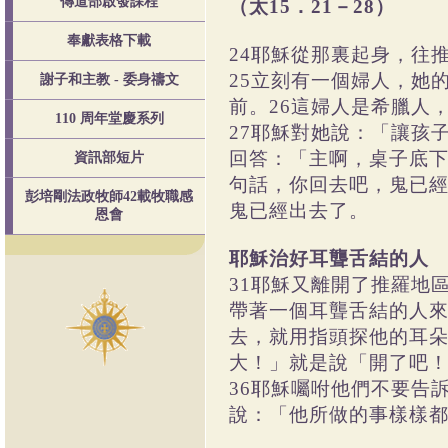
傳道部啟發課程
（太15．21－28）
奉獻表格下載
24耶穌從那裏起身，往
25立刻有一個婦人，她
謝子和主教 - 委身禱文
前。26這婦人是希臘人
110 周年堂慶系列
27耶穌對她說：「讓孩
回答：「主啊，桌子底下
資訊部短片
句話，你回去吧，鬼已經
彭培剛法政牧師42載牧職感
鬼已經出去了。
恩會
耶穌治好耳聾舌結的人
31耶穌又離開了推羅地
帶著一個耳聾舌結的人來
去，就用指頭探他的耳朵
大！」就是說「開了吧！
36耶穌囑咐他們不要告
說：「他所做的事樣樣