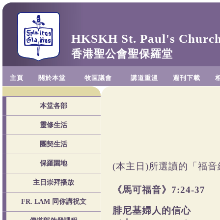
HKSKH St. Paul's Churc
香港聖公會聖保羅堂
主頁
關於本堂
牧區議會
講道重溫
週刊下載
本堂各部
靈修生活
團契生活
保羅園地
(本主日)所選讀的「福
主日崇拜播放
《馬可福音》7:24-37
FR. LAM 同你講祝文
腓尼基婦人的信心