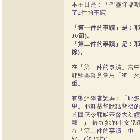
本主日是︰「聖靈降臨期第十
了2件的事蹟。
「第一件的事蹟」是︰耶
30節)。
「第二件的事蹟」是︰耶
節)。
在「第一件的事蹟」當中
耶穌基督竟會用「狗」來
重。
有聖經學者認為︰「耶
思。耶穌基督說話背後的
的回應令耶穌基督大為讚賞
載」)。最終她的小女兒
在「第二件的事蹟」中，
好」(第37節)。