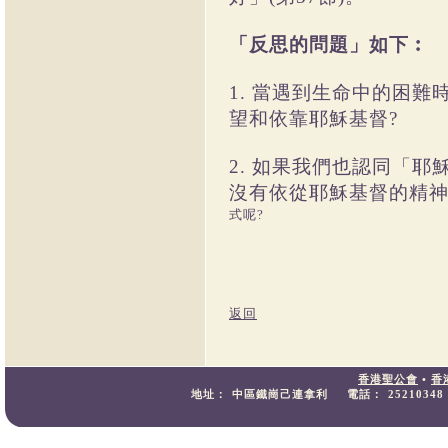
「反思的問題」如下︰
1. 當遇到生命中的困
望和依靠耶穌基督?
2. 如果我們也認同「
沒有依從耶穌基督的精神
式呢?
返回
香港聖公會
•
香
地址：
中區鐵崗己連拿利
電話：
25210348