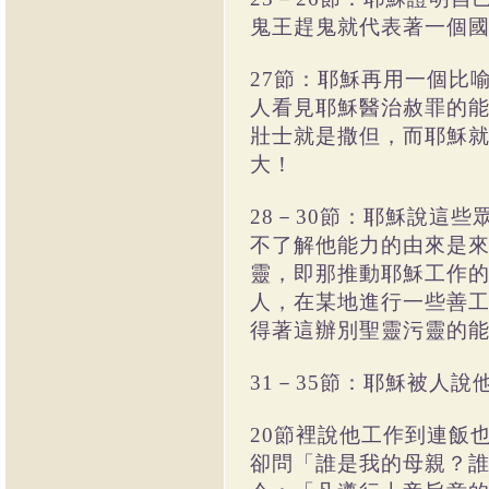
鬼王趕鬼就代表著一個
27節：耶穌再用一個比
人看見耶穌醫治赦罪的
壯士就是撒但，而耶穌
大！
28－30節：耶穌說這
不了解他能力的由來是
靈，即那推動耶穌工作
人，在某地進行一些善
得著這辦別聖靈污靈的
31－35節：耶穌被人
20節裡說他工作到連飯
卻問「誰是我的母親？誰