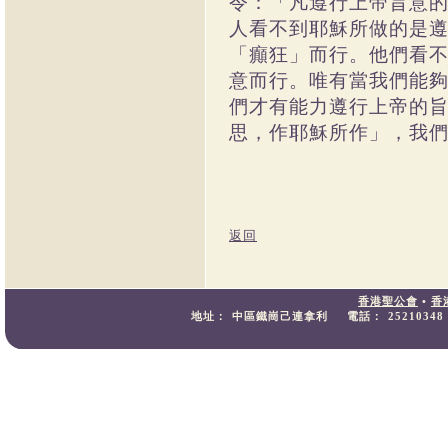
令：「凡遵行上帝旨意的
人看不到耶穌所做的是
「癲狂」而行。他們看
意而行。唯有當我們能
們才有能力遵行上帝的
思，作耶穌所作」，我
返回
香港聖公會
•
香
地址：
中區鐵崗己連拿利
電話：
25210348