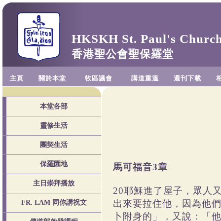
HKSKH St. Paul's Churc
香港聖公會聖保羅堂
主頁
關於本堂
牧區議會
講道重溫
週刊下載
本堂各部
靈修生活
團契生活
保羅園地
馬可福音3章
主日崇拜播放
20耶穌進了屋子，眾人
出來要拉住他，因為他們
FR. LAM 同你講祝文
卜附身的」，又說：「他