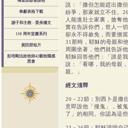
傳道部啟發課程
說：「撒但怎能趕出撒但
紛爭，那家就立不住。2
奉獻表格下載
人能進壯士家裏，搶奪他
謝子和主教 - 委身禱文
實在告訴你們，世人一切
卻永不得赦免，而要擔當
110 周年堂慶系列
31那時，耶穌的母親和
資訊部短片
周圍坐著，他們就告訴他
耶穌回答他們：「誰是我
彭培剛法政牧師42載牧職感
恩會
說：「看哪，我的母親，
親。」
經文淺釋
20－22節：別西卜是
意即說他「撞鬼」，被鬼
了」的相同。你認為這
23－26節：耶穌證明