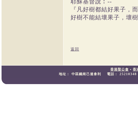
耶穌基督說︰--
『凡好樹都結好果子，
好樹不能結壞果子，壞樹也
返回
香港聖公會
•
香
地址：
中區鐵崗己連拿利
電話：
25210348