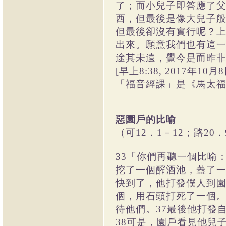
了；而小兒子即答應了
西，但最後是像大兒子
但最後卻沒有實行呢？
出來。願意我們也有這
途其未遠，覺今是而昨非
[早上8:38, 2017年10月
「福音經課」是《馬太福音》
惡園戶的比喻
（可12．1－12；路20．
33「你們再聽一個比喻
挖了一個醡酒池，蓋了一
快到了，他打發僕人到園
個，用石頭打死了一個。
待他們。37最後他打發
38可是，園戶看見他兒