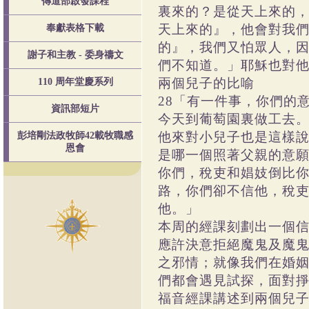
傳道部啟發課程
裏來的？是從天上來的
天上來的』，他會對我們
奉獻表格下載
的』，我們又怕眾人，因
謝子和主教 - 委身禱文
們不知道。」耶穌也對
兩個兒子的比喻
110 周年堂慶系列
28「有一件事，你們的
資訊部短片
今天到葡萄園裏做工去。
他來對小兒子也是這樣說
彭培剛法政牧師42載牧職感
恩會
是哪一個照著父親的意
你們，稅吏和娼妓倒比你
路，你們卻不信他，稅
他。」
本周的經課刻劃出一個
應許決意拒絕魔鬼及魔
之邪情；就像我們在婚
們都會遇見試探，面對
福音經課講述到兩個兒