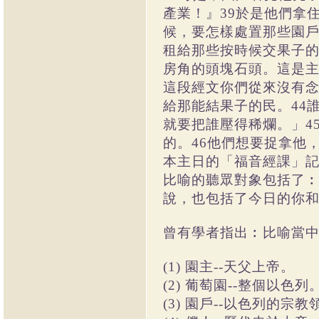
產業！』39於是他們拿
候，要怎樣處置那些園戶
租給那些按時候交果子的
房角的頭塊石頭。這是
這段經文你們從來沒有念
給那能結果子的民。44
就要把誰壓得稀爛。」4
的。46他們想要捉拿他
本主日的「福音經課」記
比喻的聽眾對象包括了
說，也包括了今日的你
曾有學者指出︰比喻當
(1) 園主--天父上帝。
(2) 葡萄園--整個以色列
(3) 園戶--以色列的宗