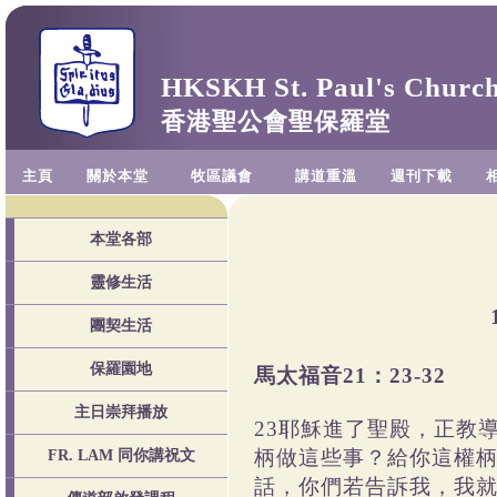
HKSKH St. Paul's Churc
香港聖公會聖保羅堂
主頁
關於本堂
牧區議會
講道重溫
週刊下載
本堂各部
靈修生活
團契生活
保羅園地
馬太福音21：23-32
主日崇拜播放
23耶穌進了聖殿，正教
柄做這些事？給你這權柄
FR. LAM 同你講祝文
話，你們若告訴我，我就