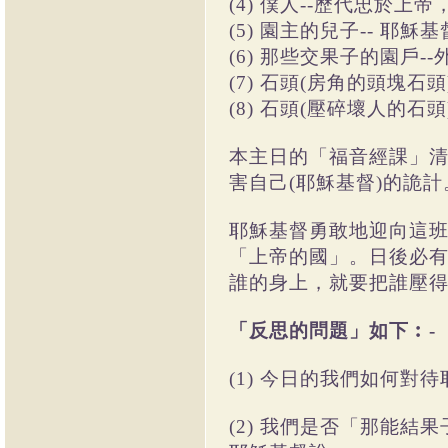
(4) 僕人--歷代忠於
(5) 園主的兒子-- 耶穌基
(6) 那些交果子的園戶-
(7) 石頭(房角的頭塊石
(8) 石頭(壓碎壞人的石
本主日的「福音經課」
害自己(耶穌基督)的詭計
耶穌基督勇敢地迎向這
「上帝的國」。日後必有
誰的身上，就要把誰壓得稀
「反思的問題」如下︰-
(1) 今日的我們如何對待
(2) 我們是否「那能結