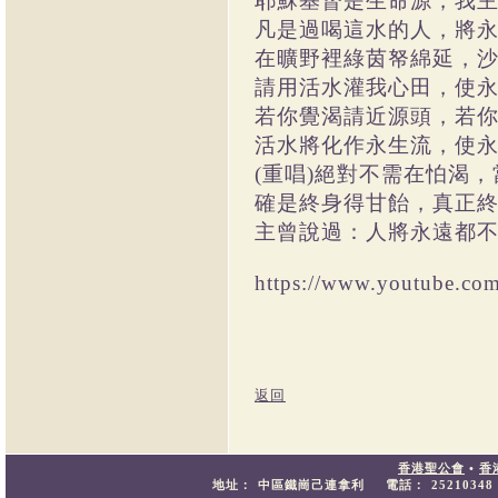
耶穌基督是生命源，我
凡是過喝這水的人，將
在曠野裡綠茵帑綿延，
請用活水灌我心田，使
若你覺渴請近源頭，若
活水將化作永生流，使
(重唱)絕對不需在怕渴
確是終身得甘飴，真正
主曾說過：人將永遠都
https://www.youtube.c
返回
香港聖公會
•
香
地址：
中區鐵崗己連拿利
電話：
25210348