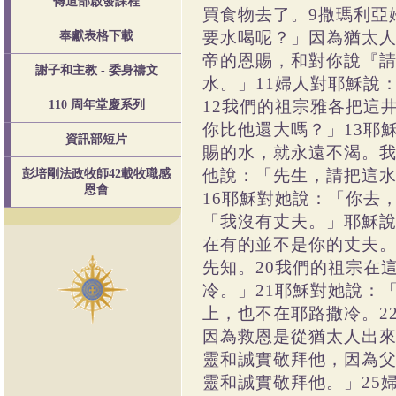
傳道部啟發課程
買食物去了。9撒瑪利亞
要水喝呢？」因為猶太人
奉獻表格下載
帝的恩賜，和對你說『
謝子和主教 - 委身禱文
水。」11婦人對耶穌說
12我們的祖宗雅各把這
110 周年堂慶系列
你比他還大嗎？」13耶
資訊部短片
賜的水，就永遠不渴。我
他說：「先生，請把這
彭培剛法政牧師42載牧職感
恩會
16耶穌對她說：「你去
「我沒有丈夫。」耶穌說
在有的並不是你的丈夫。
先知。20我們的祖宗在
冷。」21耶穌對她說：
上，也不在耶路撒冷。2
因為救恩是從猶太人出來
靈和誠實敬拜他，因為父
靈和誠實敬拜他。」25