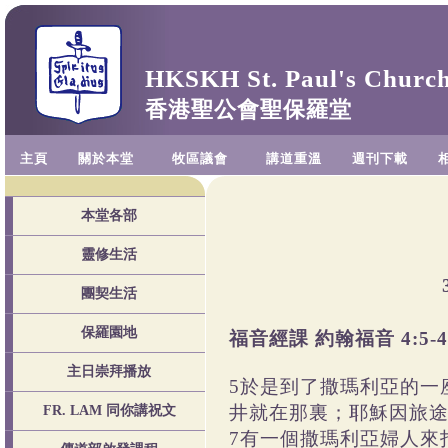
HKSKH St. Paul's Churc
香港聖公會聖保羅堂
主頁
關於本堂
牧區議會
講道重溫
週刊下載
本堂各部
靈修生活
團契生活
保羅園地
福音經課 約翰福音 4:5-
主日崇拜播放
5於是到了撒瑪利亞的一
井就在那裏；耶穌因旅
FR. LAM 同你講祝文
7有一個撒瑪利亞婦人來