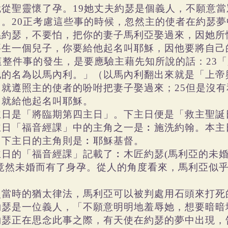
就從聖靈懷了孕。19她丈夫約瑟是個義人，不願意
了。20正考慮這些事的時候，忽然主的使者在約瑟
孫約瑟，不要怕，把你的妻子馬利亞娶過來，因她所
要生一個兒子，你要給他起名叫耶穌，因他要將自己
2這整件事的發生，是要應驗主藉先知所說的話：23
他的名為以馬內利。」（以馬內利翻出來就是「上帝
，就遵照主的使者的吩咐把妻子娶過來；25但是沒
，就給他起名叫耶穌。
主日是「將臨期第四主日」。下主日便是「救主聖誕
主日「福音經課」中的主角之一是︰施洗約翰。本主
。下主日的主角則是︰耶穌基督。
主日的「福音經課」記載了︰木匠約瑟(馬利亞的未婚
)竟然未婚而有了身孕。從人的角度看來，馬利亞似
。
照當時的猶太律法，馬利亞可以被判處用石頭來打死
約瑟是一位義人，「不願意明明地羞辱她，想要暗暗地
約瑟正在思念此事之際，有天使在約瑟的夢中出現，