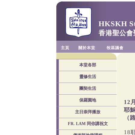
HKSKH St.
香港聖公會
主頁
關於本堂
牧區議會
本堂各部
靈修生活
團契生活
保羅園地
12
耶
主日崇拜播放
（路
FR. LAM 同你講祝文
1