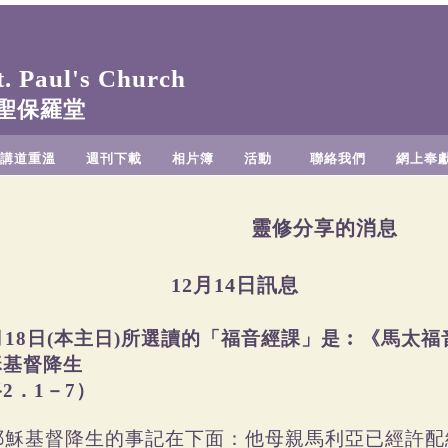
 Paul's Church
聖保羅堂
講道重溫
週刊下載
相片簿
活動
聯絡我們
網上奉
靈修分享的消息
12月14日訊息
月18日(本主日)所選讀的「福音經課」是︰《馬太福音》
穌基督降生
2．1－7）
8耶穌基督降生的事記在下面：他母親馬利亞已經許