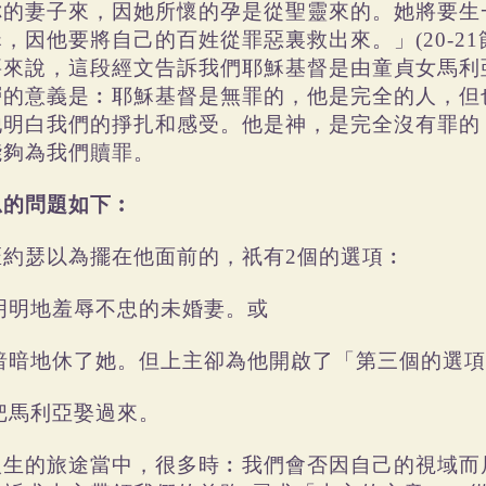
你的妻子來，因她所懷的孕是從聖靈來的。她將要生
，因他要將自己的百姓從罪惡裏救出來。」(20-21
要來說，這段經文告訴我們耶穌基督是由童貞女馬利
層的意義是︰耶穌基督是無罪的，他是完全的人，但
他明白我們的掙扎和感受。他是神，是完全沒有罪的
能夠為我們贖罪。
思的問題如下︰
匠約瑟以為擺在他面前的，祇有2個的選項︰
)明明地羞辱不忠的未婚妻。或
)暗暗地休了她。但上主卻為他開啟了「第三個的選項」
)把馬利亞娶過來。
人生的旅途當中，很多時︰我們會否因自己的視域而