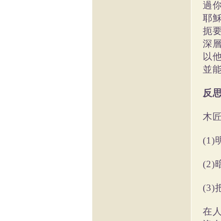
過
耶穌
扼
深
以
並
反
木
(1
(2
(3
在