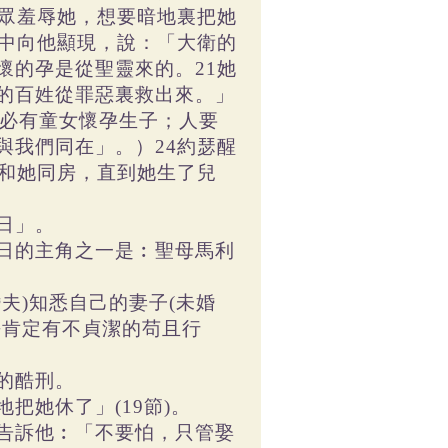
當眾羞辱她，想要暗地裏把她
夢中向他顯現，說：「大衛的
懷的孕是從聖靈來的。21她
的百姓從罪惡裏救出來。」
「必有童女懷孕生子；人要
與我們同在」。）24約瑟醒
有和她同房，直到她生了兒
日」。
日的主角之一是︰聖母馬利
夫)知悉自己的妻子(未婚
乎肯定有不貞潔的苟且行
的酷刑。
把她休了」(19節)。
告訴他︰「不要怕，只管娶