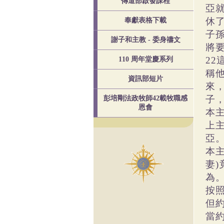
傳道部啟發課程
亞
休
奉獻表格下載
子
謝子和主教 - 委身禱文
將
2
110 周年堂慶系列
稱
資訊部短片
來
子
彭培剛法政牧師42載牧職感
恩會
本
上
亞
本
妻
為
按
但
當