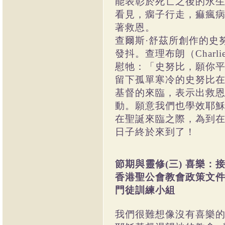
能表彰於死亡之後的永
看見，瘸子行走，痲瘋
著救恩。
查爾斯·舒茲所創作的史
發抖。查理布朗（Charlie
慰牠：「史努比，願你
留下孤單寒冷的史努比
基督的來臨，表示出救
動。願意我們也學效耶
在聖誕來臨之際，為到
日子終於來到了！
節期與靈修(三) 喜樂：
香港聖公會教會政策文
門徒訓練小組
我們很難想像沒有喜樂