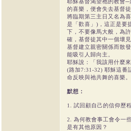
耶穌基督渴望祂的教會─
的喜樂，便會失去基督
將臨期第三主日又名為喜樂主日
是「歡喜」)，這正是要
下，不要像馬大般，為
確，基督徒其中一個壞
基督建立親密關係而散
能吸引人歸向主。
耶穌說：「我該用什麼
(路加7:31-32) 
命反映與祂共舞的喜樂
默想：
1. 試回顧自己的信仰
2. 為何教會事工會令
是有其他原因？