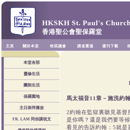
HKSKH St. Paul's Churc
香港聖公會聖保羅堂
主頁
關於本堂
牧區議會
講道重溫
週刊下載
本堂各部
靈修生活
團契生活
保羅園地
馬太福音11章－施洗約
主日崇拜播放
2約翰在監獄裏聽見基督
是你嗎？還是我們要等候
FR. LAM 同你講祝文
看見的告訴約翰：5就是