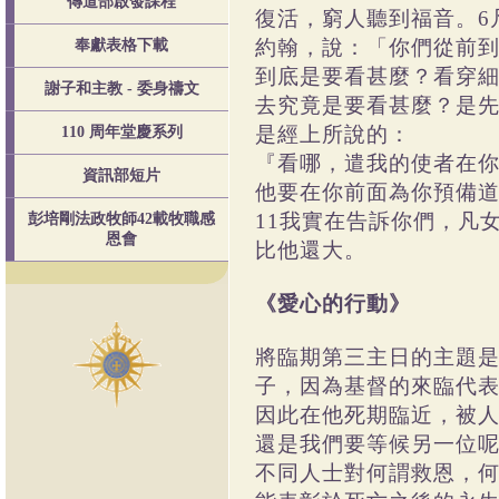
傳道部啟發課程
復活，窮人聽到福音。6
約翰，說：「你們從前到
奉獻表格下載
到底是要看甚麼？看穿細
謝子和主教 - 委身禱文
去究竟是要看甚麼？是先
是經上所說的：
110 周年堂慶系列
『看哪，遣我的使者在
資訊部短片
他要在你前面為你預備
11我實在告訴你們，凡
彭培剛法政牧師42載牧職感
恩會
比他還大。
《愛心的行動》
將臨期第三主日的主題
子，因為基督的來臨代
因此在他死期臨近，被
還是我們要等候另一位
不同人士對何謂救恩，