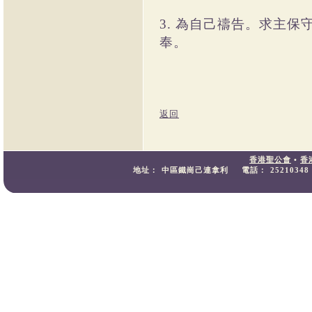
3. 為自己禱告。求主
奉。
返回
香港聖公會
•
香
地址：
中區鐵崗己連拿利
電話：
25210348