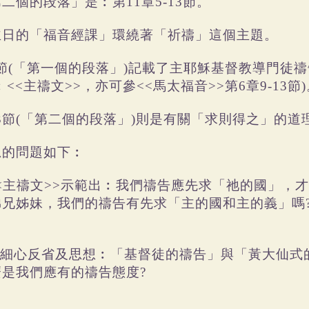
二個的段落」是︰第11章5-13節。
主日的「福音經課」環繞著「祈禱」這個主題。
-4節(「第一個的段落」)記載了主耶穌基督教導門徒
︰<<主禱文>>，亦可參<<馬太福音>>第6章9-13節
13節(「第二個的段落」)則是有關「求則得之」的道
思的問題如下︰
 <<主禱文>>示範出︰我們禱告應先求「祂的國」，
兄姊妹，我們的禱告有先求「主的國和主的義」嗎?(參
 試細心反省及思想︰「基督徒的禱告」與「黃大仙式
麼是我們應有的禱告態度?