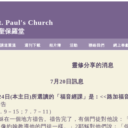
 Paul's Church
聖保羅堂
講道重溫
週刊下載
相片簿
活動
聯絡我們
網上奉
靈修分享的消息
7月20日訊息
24日(本主日)所選讀的「福音經課」是︰<<路加福音>
禱告
．9－15；7．7－11）
耶穌在一個地方禱告。禱告完了，有個門徒對他說：
，像約翰教導他的門徒一樣。」2耶穌對他們說：「