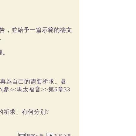
禱告，並給予一篇示範的禱文
)。
理。
才再為自己的需要祈求。各
<<馬太福音>>第6章33
的祈求」有何分別?
轉寄文章
列印文章