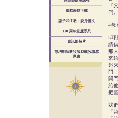
傳道部啟發課程
『
奉獻表格下載
們
謝子和主教 - 委身禱文
4
110 周年堂慶系列
5
資訊部短片
請
那
彭培剛法政牧師42載牧職感
恩會
來
起
門
開
給
把
我
「第