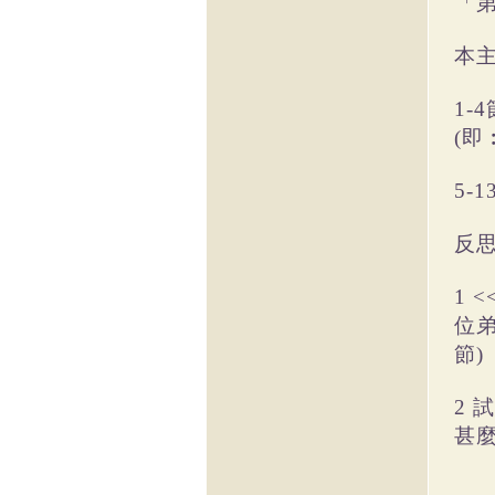
「第
本
1
(即
5-
反
1
位弟
節)
2
甚