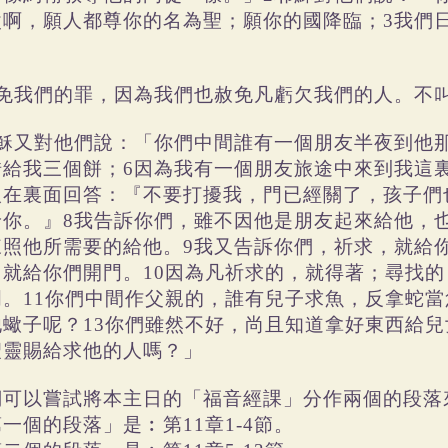
父啊，願人都尊你的名為聖；願你的國降臨；3我們
。
赦免我們的罪，因為我們也赦免凡虧欠我們的人。不
耶穌又對他們說：「你們中間誰有一個朋友半夜到他
借給我三個餅
；6因為我有一個朋友旅途中來到我這
人在裏面回答：『不要打擾我，門已經關了，孩子們
給你。』8我告訴你們，雖不因他是朋友起來給他，
來照他所需要的給他。9我又告訴你們，祈求，就給
，就給你們開門。10因為凡祈求的，就得著；尋找
門。11你們中間作父親的，誰有兒子求魚，反拿蛇當
他蠍子呢？13你們雖然不好，尚且知道拿好東西給
聖靈賜給求他的人嗎？」
們可以嘗試將本主日的「福音經課」分作兩個的段落
一個的段落」是︰第11章1-4節。