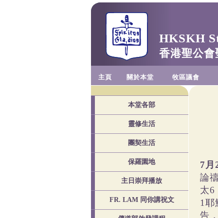
HKSKH St.
香港聖公會
主頁
關於本堂
牧區議會
本堂各部
靈修生活
團契生活
保羅園地
7月
論
主日崇拜播放
太6
FR. LAM 同你講祝文
1
告