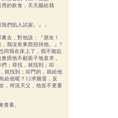
日用的飲食，天天賜給我
叫我們陷入試探。』」
那裏去，對他說：『朋友！
裏，我沒有東西招待他。』7
也同我在床上了，我不能起
也會因他不顧面子地直求，
你們；尋找，就找到；叩
的，就找到；叩門的，就給他
魚給他呢？12求雞蛋，反
兒女，何況天父，他豈不更要
來查看。