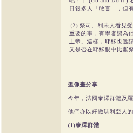
吧！」
(Go and Do it )
日很多人「敢言」，但
祭司、利未人看見受
(2)
重要的事，有學者認為
上帝。這樣，耶穌也邀
又是否在耶穌眼中比獻
聖像畫分享
今年，法國泰澤群體及
他們亦以好撒瑪利亞人
泰澤群體
(1)