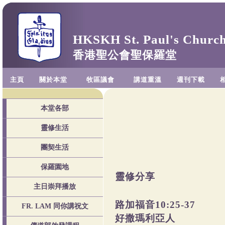
HKSKH St. Paul's Churc
香港聖公會聖保羅堂
主頁
關於本堂
牧區議會
講道重溫
週刊下載
本堂各部
靈修生活
團契生活
保羅園地
靈修分享
主日崇拜播放
路加福音
10:25-37
FR. LAM 同你講祝文
好撒瑪利亞人