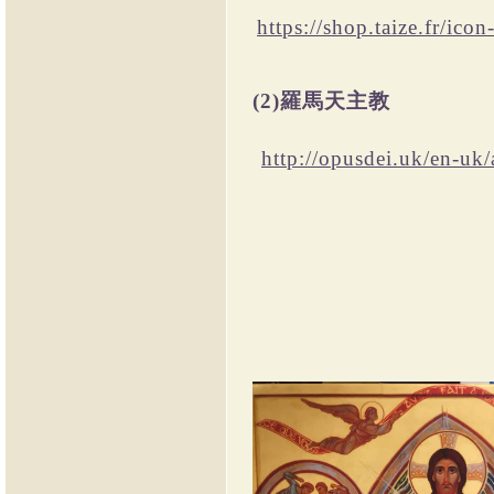
https://shop.taize.fr/ic
羅馬天主教
(2)
http://opusdei.uk/en-uk/