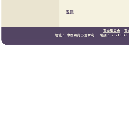
返回
香港聖公會
•
香
地址：
中區鐵崗己連拿利
電話：
25210348