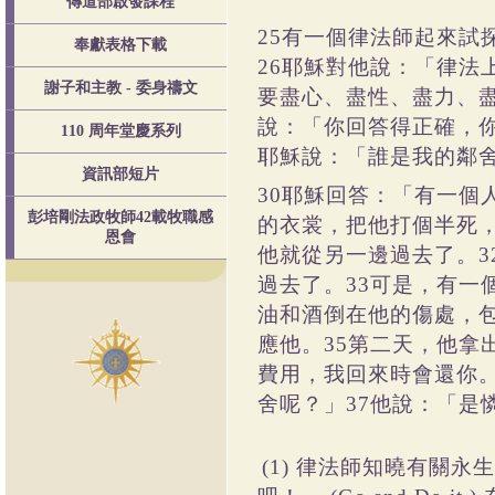
傳道部啟發課程
有一個律法師起來試
25
奉獻表格下載
耶穌對他說：「律法
26
謝子和主教 - 委身禱文
要盡心、盡性、盡力、
說：「你回答得正確，
110 周年堂慶系列
耶穌說：「誰是我的鄰
資訊部短片
耶穌回答：「有一個
30
彭培剛法政牧師42載牧職感
的衣裳，把他打個半死
恩會
他就從另一邊過去了。
3
過去了。
可是，有一
33
油和酒倒在他的傷處，
應他。
第二天，他拿
35
費用，我回來時會還你
舍呢？」
他說：「是
37
律法師知曉有關永生
(1)