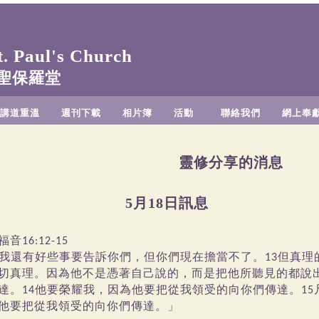
 Paul's Church
聖保羅堂
講道重溫
週刊下載
相片簿
活動
聯絡我們
網上奉
靈修分享的消息
5月18日訊息
福音
16:12-15
我還有好些事要告訴你們，但你們現在擔當不了。
但真理
13
切真理。因為他不是憑著自己說的，而是把他所聽見的都說
達。
他要榮耀我，因為他要把從我領受的向你們傳達。
14
15
他要把從我領受的向你們傳達。」