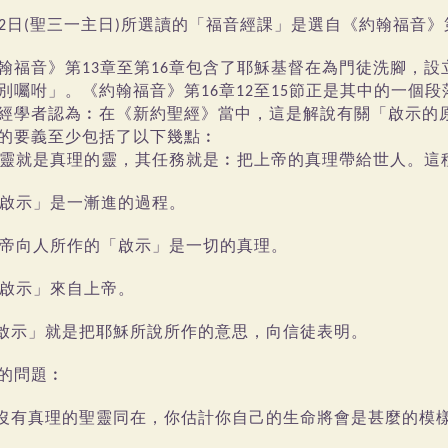
日
聖三一主日
所選讀的「福音經課」是選自《約翰福音》
2
(
)
翰福音》第
章至第
章包含了耶穌基督在為門徒洗腳，設
13
16
別囑咐」。《約翰福音》第
章
至
節正是其中的一個段
16
12
15
經學者認為︰在《新約聖經》當中，這是解說有關「啟示的
的要義至少包括了以下幾點︰
靈就是真理的靈，其任務就是︰把上帝的真理帶給世人。這
啟示」是一漸進的過程。
帝向人所作的「啟示」是一切的真理。
啟示」來自上帝。
啟示」就是把耶穌所說所作的意思，向信徒表明。
的問題︰
沒有真理的聖靈同在，你估計你自己的生命將會是甚麼的模