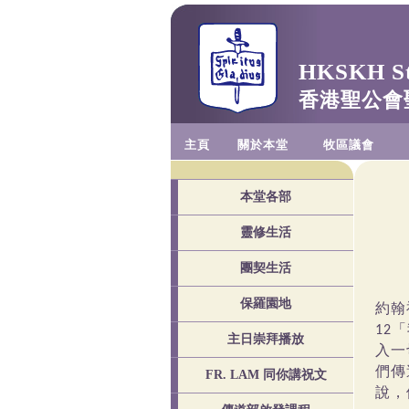
HKSKH St.
香港聖公會
主頁
關於本堂
牧區議會
本堂各部
靈修生活
團契生活
保羅園地
約翰
「
12
主日崇拜播放
入一
們傳
FR. LAM 同你講祝文
說，