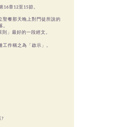
第
章
至
節。
16
12
15
立聖餐那天晚上對門徒所說的
落。
原則」最好的一段經文。
種工作稱之為「啟示」。
樣
?