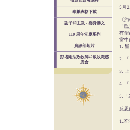
傳道部啟發課程
月
5
2
奉獻表格下載
《約
謝子和主教 - 委身禱文
「臨
有聖
110 周年堂慶系列
當中
聖
資訊部短片
1.
彭培剛法政牧師42載牧職感
「
2.
恩會
上
3.
「
4.
「
5.
反思
若
1.