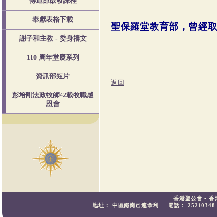
傳道部啟發課程
奉獻表格下載
聖保羅堂教育部，曾經
謝子和主教 - 委身禱文
110 周年堂慶系列
資訊部短片
返回
彭培剛法政牧師42載牧職感
恩會
香港聖公會
•
香
地址：
中區鐵崗己連拿利
電話：
25210348