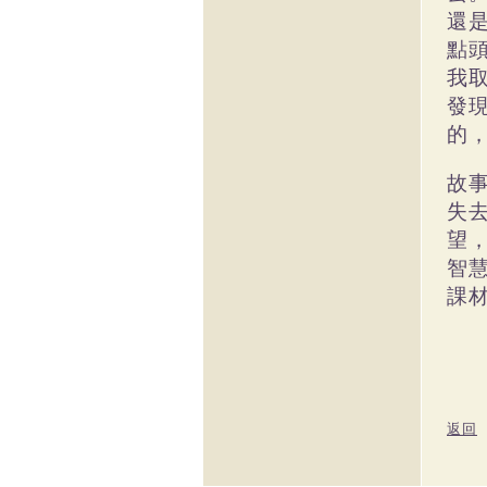
還
點
我
發
的
故
失
望
智
課
返回