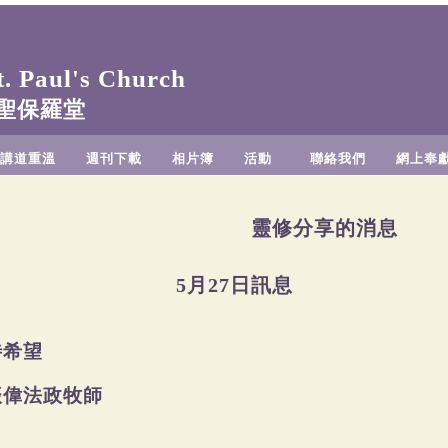
 Paul's Church
聖保羅堂
講道重溫
週刊下載
相片簿
活動
聯絡我們
網上奉
靈修分享的消息
5月27日訊息
待希望
振偉法政牧師