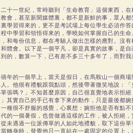
進二十一世紀，常時聽到「生命教育」這個東西，在
在教會，甚至新聞媒體裏，都不是新鮮的事，眾人都
本裏學習得來的，更不是考試場上每位學生必須作答
歷程中學習和領悟得來的，學曉如何掌握自己的生命
話，和每份信息，都在考驗人做出怎樣的應對。沒有
，和體會。以下是一個平凡，卻是真實的故事，是自
遇到的，數算一下，已有差不多三十多年了，而對我
。
千禧年的一個早上，當天是假日，在馬鞍山一個商場
年人。他很有禮貌跟我點頭，然後帶著微笑地說：「
傳單張嗎？」不知甚麼原因，自己很直覺地表示拒絕
！」其實自己的手已有拿下來的動作，只是最後都婉
起一種很不舒服的感覺，心裏想：婉拒他是否有點不
年代的一個暑假，也曾做過這樣的工作，被人拒絕，
己從未遇過一位派傳單的人如此地禮貌，取下這份單
。當轉身時，發覺他只一直站在一處固定的位置上，