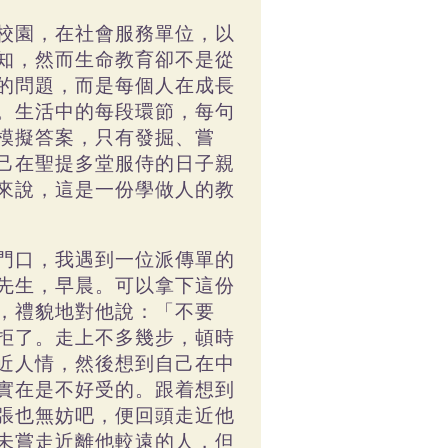
校園，在社會服務單位，以
知，然而生命教育卻不是從
的問題，而是每個人在成長
。生活中的每段環節，每句
模擬答案，只有發掘、嘗
己在聖提多堂服侍的日子親
來說，這是一份學做人的教
門口，我遇到一位派傳單的
先生，早晨。可以拿下這份
，禮貌地對他說：「不要
拒了。走上不多幾步，頓時
近人情，然後想到自己在中
實在是不好受的。跟着想到
張也無妨吧，便回頭走近他
未嘗走近離他較遠的人，但