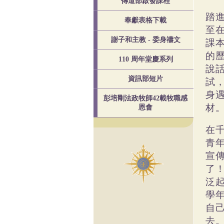
傳道部啟發課程
踏
奉獻表格下載
至
謝子和主教 - 委身禱文
課
的
110 周年堂慶系列
說
資訊部短片
試
身
彭培剛法政牧師42載牧職感
材
恩會
在
青
宣
了
泛
學
自
去