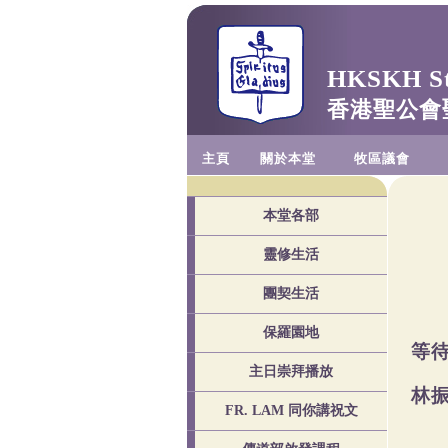
HKSKH St.
香港聖公會
主頁
關於本堂
牧區議會
本堂各部
靈修生活
團契生活
保羅園地
等
主日崇拜播放
林
FR. LAM 同你講祝文