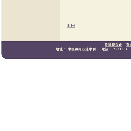
返回
香港聖公會
•
香
地址：
中區鐵崗己連拿利
電話：
25210348