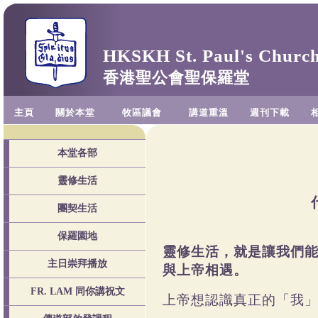
HKSKH St. Paul's Churc
香港聖公會聖保羅堂
主頁
關於本堂
牧區議會
講道重溫
週刊下載
本堂各部
靈修生活
團契生活
保羅園地
靈
修
生
活
，
就
是
讓
我
們
主日崇拜播放
與
上
帝
相
遇
。
FR. LAM 同你講祝文
上
帝
想
認
識
真
正
的
「
我