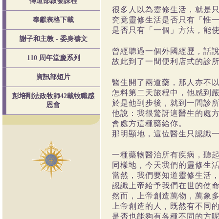
傳道部啟發課程
很
多
人
以
為
靈
修
生
活
，
就
是
究
竟
靈
修
生
活
是
否
只
有
「
惟
奉獻表格下載
是
否
只
有
「
一
個
」
方
法
，
能
謝子和主教 - 委身禱文
曾
經
聽
過
一
個外國
經
歷
，
話
110 周年堂慶系列
故
此
到
了
一
間
便
利
店
式
的
診
資訊部短片
醫
生
開
了
兩
道
藥
，那人亦不
怎料第二天旅程中，他感到
彭培剛法政牧師42載牧職感
於是他到步後，就到一間診
恩會
他說：我很驚訝這醫生的處
會處方這種藥給你。
那明顯地，這位醫生只認識
一種藥物醫治所有疾病，聽
同樣地，今天我們的靈修生
當然，我們要知道靈修生活
認識上帝給予我們在世的使
然而，上帝創造萬物，萬象
上帝創造的人，既然有不同
是否也能夠有各種不同的方