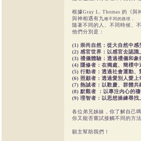
根據Gray L. Thomas
與神相遇有九
種不同的路徑，
隨著不同的人、不同時候、不
他們分別是：
(1) 崇尚自然：從大自然中
(2) 感官世界：以感官去認
(3) 禮儀體驗：透過禮儀和
(4) 隱修者：在獨處、簡樸
(5) 行動者：透過社會運動
(6) 照顧者：透過愛別人愛上
(7) 熱誠者：以歡慶、群體
(8) 默觀者 ：以專注內心的
(9) 理智者：以思想操練尋找
各位弟兄姊妹，你了解自己
你又能否嘗試接觸不同的方
願主幫助我們！