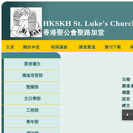
HKSKH St. Luke's Churc
香港聖公會聖路加堂
主頁
關於本堂
牧區議會
講道重溫
週刊下載
委身禱文
傳道培育部
日期
講道
聖樂部
標題
主日學部
語言
經文
工程部
青年部