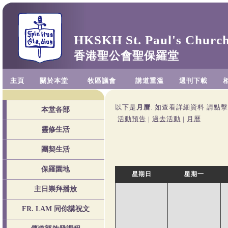
HKSKH St. Paul's Churc
香港聖公會聖保羅堂
主頁
關於本堂
牧區議會
講道重溫
週刊下載
以下是
月曆
. 如查看詳細資料 請點
本堂各部
活動預告
|
過去活動
|
月曆
靈修生活
團契生活
保羅園地
星期日
星期一
主日崇拜播放
FR. LAM 同你講祝文