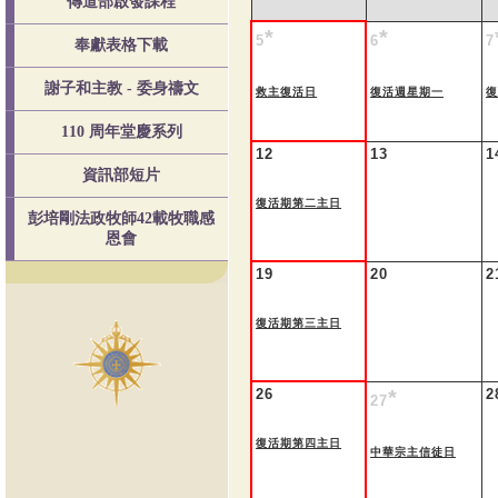
傳道部啟發課程
*
*
5
6
7
奉獻表格下載
謝子和主教 - 委身禱文
救主復活日
復活週星期一
復
110 周年堂慶系列
12
13
1
資訊部短片
復活期第二主日
彭培剛法政牧師42載牧職感
恩會
19
20
2
復活期第三主日
26
*
2
27
復活期第四主日
中華宗主信徒日