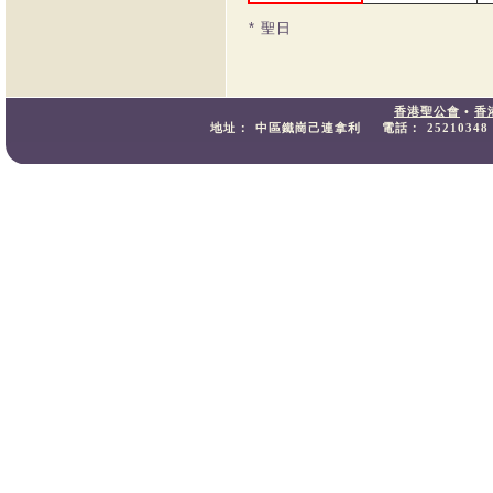
* 聖日
香港聖公會
•
香
地址：
中區鐵崗己連拿利
電話：
25210348