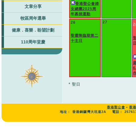
香港聖公會婦
文章分享
女總團2025周
年募捐運動
牧區周年選舉
27
26
2
健康．喜樂．盼望計劃
聖靈降臨期第二
十主日
110周年堂慶
* 聖日
香港聖公會
•
香
地址：
香港銅鑼灣大坑道2A
電話：
25761