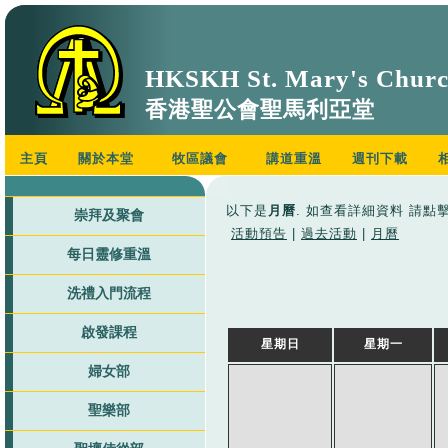
HKSKH St. Mary's Chur
香港聖公會聖馬利亞堂
主頁
關於本堂
牧區議會
講道重溫
週刊下載
以下是
月曆
. 如查看詳細資料 請點
崇拜及聚會
活動預告
|
過去活動
|
月曆
每日靈修重溫
洗禮入門流程
啟發課程
星期日
星期一
婦女部
聖樂部