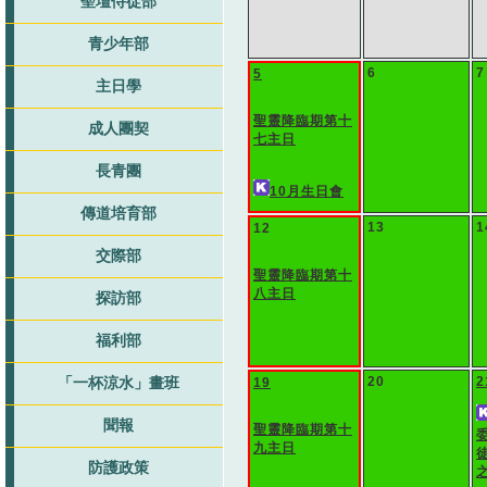
聖壇侍從部
青少年部
6
7
5
主日學
聖靈降臨期第十
成人團契
七主日
長青團
10月生日會
傳道培育部
13
1
12
交際部
聖靈降臨期第十
八主日
探訪部
福利部
「一杯涼水」畫班
20
2
19
聞報
聖靈降臨期第十
委
九主日
防護政策