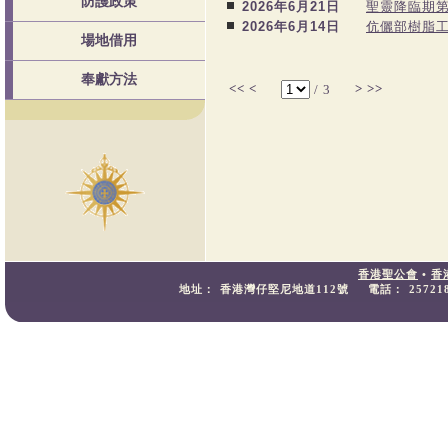
防護政策
2026年6月21日
聖靈降臨期
2026年6月14日
伉儷部樹脂
場地借用
奉獻方法
<<
<
>
>>
/
3
香港聖公會
•
香
地址：
香港灣仔堅尼地道112號
電話：
25721