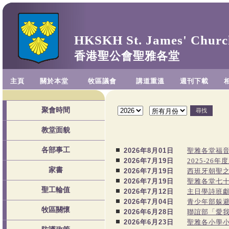
HKSKH St. James' Churc
香港聖公會聖雅各堂
主頁
關於本堂
牧區議會
講道重溫
週刊下載
聚會時間
教堂面貌
各部事工
2026年8月01日
聖雅各堂福音
2026年7月19日
2025-26
家書
2026年7月19日
西班牙朝聖之
2026年7月19日
聖雅各堂七
聖工輪值
2026年7月12日
主日學詩班獻唱"
2026年7月04日
青少年部躲
牧區關懷
2026年6月28日
聯誼部「愛
2026年6月23日
聖雅各小學