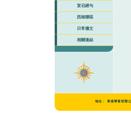
宣召經句
西南聯區
日常禱文
相關連結
地址：
香港華富邨聖