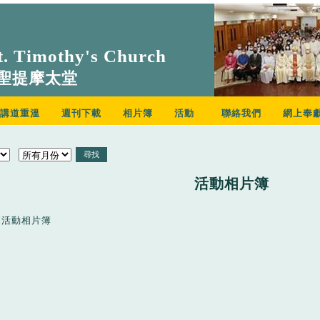
. Timothy's Church
聖提摩太堂
講道重溫
週刊下載
相片簿
活動
聯絡我們
網上奉
活動相片簿
到活動相片簿