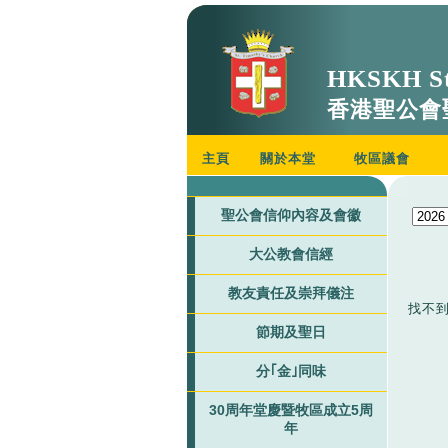
HKSKH St
香港聖公會
主頁
關於本堂
牧區議會
聖公會信仰內容及會徽
大公教會信經
教友責任及崇拜儀注
找不
節期及聖日
分｢金｣同味
30周年堂慶暨牧區成立5周
年