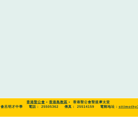
香港聖公會
•
香港島教區
•
香港聖公會聖提摩太堂
公會呂明才中學
電話：
25505362
傳真：
25514159
電郵地址：
sttimoth