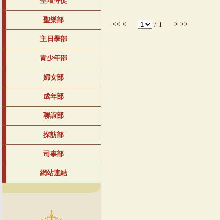
聖壇侍從
聖樂部
<<
<
>
>>
/
1
主日學部
青少年部
婦女部
成年部
聯誼部
探訪部
司事部
網站連結