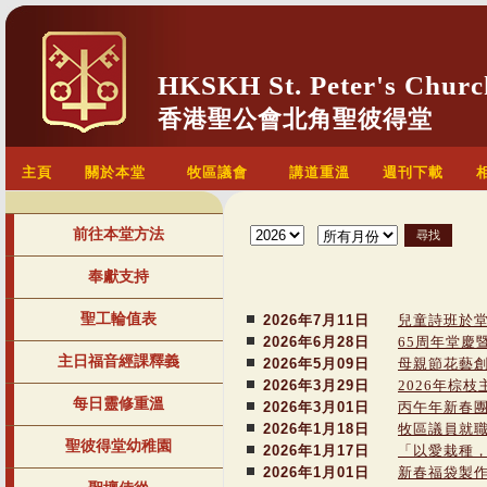
HKSKH St. Peter's Churc
香港聖公會北角聖彼得堂
主頁
關於本堂
牧區議會
講道重溫
週刊下載
前往本堂方法
奉獻支持
聖工輪值表
2026年7月11日
兒童詩班於堂
2026年6月28日
65周年堂慶
主日福音經課釋義
2026年5月09日
母親節花藝
2026年3月29日
2026年棕
每日靈修重溫
2026年3月01日
丙午年新春
2026年1月18日
牧區議員就
聖彼得堂幼稚園
2026年1月17日
「以愛栽種
2026年1月01日
新春福袋製