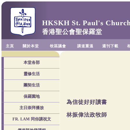
HKSKH St. Paul's Churc
香港聖公會聖保羅堂
主頁
關於本堂
牧區議會
講道重溫
週刊下載
本堂各部
靈修生活
團契生活
保羅園地
為信徒好好讀書
主日崇拜播放
林振偉法政牧師
FR. LAM 同你講祝文