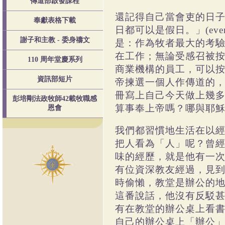
傳道部啟發課程
還記得自己當會吏的日
奉獻表格下載
日都可以是假日。」
(eve
謝子和主教 - 委身禱文
是：作為牧者最大的考
在工作；無論受感召被
110 周年堂慶系列
商業機構的員工，可以
資訊部短片
帝揀選一個人作傳道的
冊寫上自己今天做上幾
彭培剛法政牧師42載牧職感
算事奉上帝嗎？哪與耶
恩會
我們都習慣地生活在以
把人看為「人」呢？曾
味的經歷，就是他有一
有位資深教友經過，見
時偷懶，教堂是辦公的
這番說話，他沒有反駁
有在教堂的辦公桌上看
自己的辦公桌上「辦公