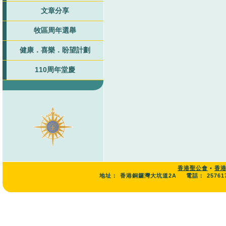
文章分享
牧區周年選舉
健康．喜樂．盼望計劃
110周年堂慶
香港聖公會
•
香
地址：
香港銅鑼灣大坑道2A
電話：
25761