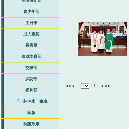
聖壇侍從部
青少年部
主日學
成人團契
長青團
傳道培育部
交際部
探訪部
<<
<
/
1
>
>>
福利部
「一杯涼水」畫班
聞報
防護政策