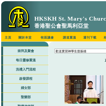
HKSKH St. Mary's Chur
香港聖公會聖馬利亞堂
主頁
關於本堂
牧區議會
講道重溫
週刊下載
崇拜及聚會
每日靈修重溫
洗禮入門流程
啟發課程
婦女部
聖樂部