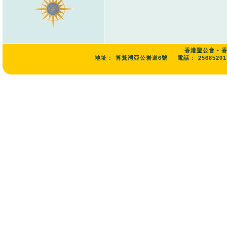
香港聖公會
•
地址：
筲箕灣亞公岩道6號
電話：
25685201