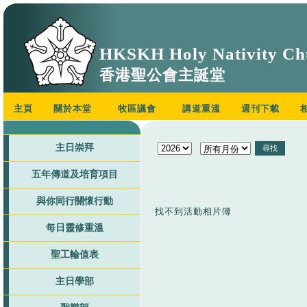
HKSKH Holy Nativity Ch
香港聖公會主誕堂
主頁
關於本堂
牧區議會
講道重溫
週刊下載
主日崇拜
五年傳道及培育項目
與你同行關懷行動
找不到活動相片簿
每日靈修重溫
聖工輪值表
主日學部